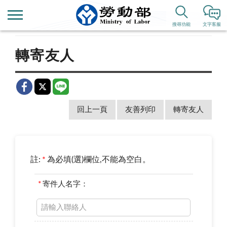
首頁
新聞公告
歷史新聞
搜尋功能
文字客服
轉寄友人
回上一頁
友善列印
轉寄友人
註:
*
為必填(選)欄位,不能為空白。
*
寄件人名字：