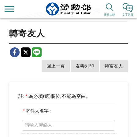
首頁
新聞公告
歷史新聞
搜尋功能
文字客服
轉寄友人
回上一頁
友善列印
轉寄友人
註:
*
為必填(選)欄位,不能為空白。
*
寄件人名字：