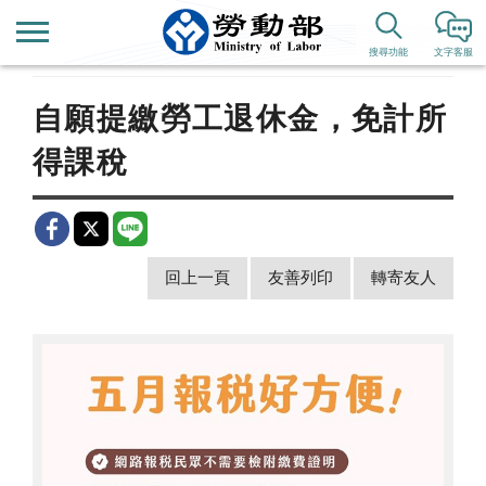
首頁
新聞公告
歷史新聞
搜尋功能
文字客服
自願提繳勞工退休金，免計所
得課稅
回上一頁
友善列印
轉寄友人