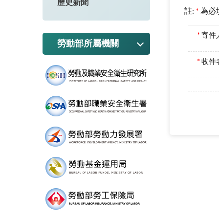
歷史新聞
註:
*
為必
*
寄件
勞動部所屬機關
*
收件者