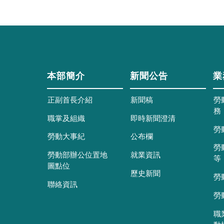
本部簡介
新聞公告
業
正副首長介紹
新聞稿
勞
務
職掌及組織
即時新聞澄清
勞
勞動大事紀
公布欄
勞
勞動部辦公位置地
就業資訊
等
圖點位
歷史新聞
勞
聯絡資訊
勞
職