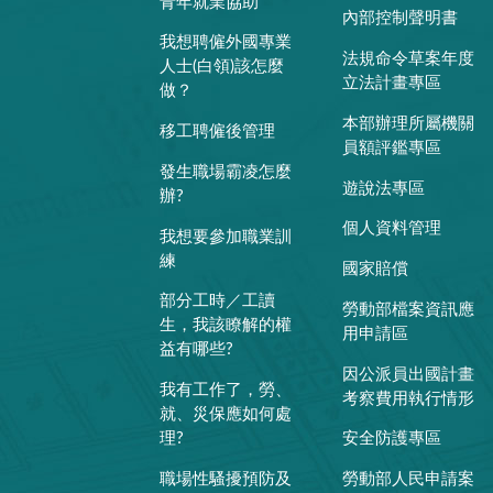
青年就業協助
內部控制聲明書
我想聘僱外國專業
法規命令草案年度
人士(白領)該怎麼
立法計畫專區
做？
本部辦理所屬機關
移工聘僱後管理
員額評鑑專區
發生職場霸凌怎麼
遊說法專區
辦?
個人資料管理
我想要參加職業訓
練
國家賠償
部分工時／工讀
勞動部檔案資訊應
生，我該瞭解的權
用申請區
益有哪些?
因公派員出國計畫
我有工作了，勞、
考察費用執行情形
就、災保應如何處
理?
安全防護專區
職場性騷擾預防及
勞動部人民申請案