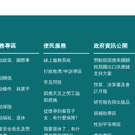
務專區
便民服務
政府資訊公開
動政策、國際事
線上服務系統
勞動部因應美國關
稅我國出口供應鏈
行政救濟/申訴專區
支持方案
動關係
常見問答
預算、決算書及會
動條件、就業平
計月報
因應天災之勞工協
助措施
研究報告與出版品
動保險
從懷孕到養育子
捐補助專區
動福祉、退休
女，有什麼保障?
性別平等專區
業安全衛生及勞
我要退休了，有什