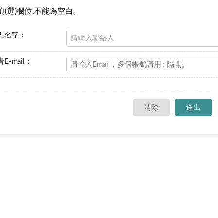
填(選)欄位,不能為空白。
人名字：
E-mail：