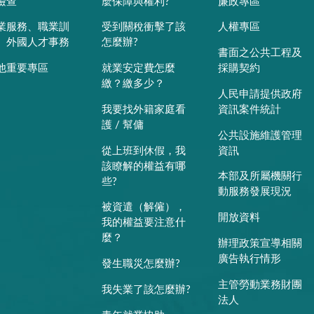
檢查
麼保障與權利?
廉政專區
業服務、職業訓
受到關稅衝擊了該
人權專區
、外國人才事務
怎麼辦?
書面之公共工程及
他重要專區
就業安定費怎麼
採購契約
繳？繳多少？
人民申請提供政府
我要找外籍家庭看
資訊案件統計
護 / 幫傭
公共設施維護管理
從上班到休假，我
資訊
該瞭解的權益有哪
本部及所屬機關行
些?
動服務發展現況
被資遣（解僱），
開放資料
我的權益要注意什
麼？
辦理政策宣導相關
廣告執行情形
發生職災怎麼辦?
主管勞動業務財團
我失業了該怎麼辦?
法人