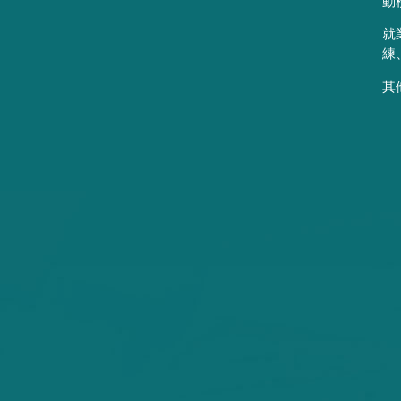
動
就
練
其