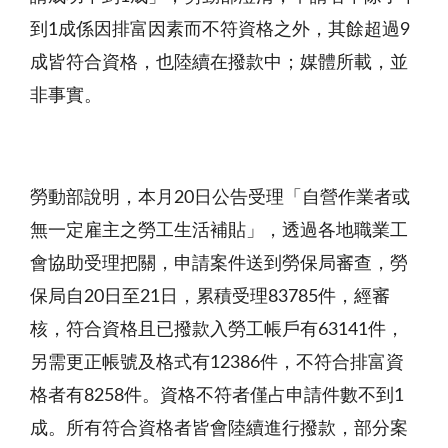
到
1
成係因排富因素而不符資格之外，其餘超過
9
成皆符合資格，也陸續在撥款中；媒體所載，並
非事實。
勞動部說明，本月
20
日公告受理「自營作業者或
無一定雇主之勞工生活補貼」，透過各地職業工
會協助受理把關，申請案件送到勞保局審查，勞
保局自
20
日至
21
日，累積受理
83785
件，經審
核，符合資格且已撥款入勞工帳戶有
63141
件，
另需更正帳號及格式有
12386
件，不符合排富資
格者有
8258
件。資格不符者僅占申請件數不到
1
成。所有符合資格者皆會陸續進行撥款，部分案