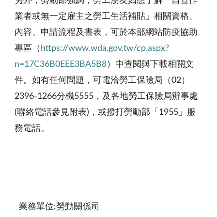
另外，勞動部強調，勞工朋友如想了解「自營作
業者或無一定雇主之勞工生活補貼」相關資格、
內容、申請流程及書表，可於本部網站防疫協助
專區（
https://www.wda.gov.tw/cp.aspx?
n=17C36B0EEE3BA5B8
）中查閱與下載相關文
件。如有任何問題，可電洽勞工保險局（
02
）
2396-1266
分機
5555
，及各地勞工保險局辦事處
(
聯絡電話參見附表
)
，或撥打勞動部「
1955
」服
務電話。
業務單位:勞動關係司