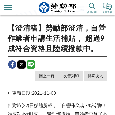
首頁
新聞公告
即時新聞澄清
搜尋功能
文字客服
【澄清稿】勞動部澄清，自營
作業者申請生活補貼， 超過9
成符合資格且陸續撥款中。
回上一頁
友善列印
轉寄友人
更新日期:2021-11-03
針對昨
(22)
日媒體所載，「自營作業者
3
萬補助申
請成功不到
1
成」，勞動部澄清，申請者中除了不