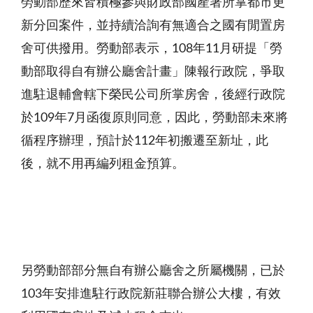
勞動部歷來皆積極參與財政部國產署所掌都市更
新分回案件，並持續洽詢有無適合之國有閒置房
舍可供撥用。勞動部表示，
108
年
11
月研提「勞
動部取得自有辦公廳舍計畫」陳報行政院，爭取
進駐退輔會轄下榮民公司所掌房舍，後經行政院
於
109
年
7
月函復原則同意，因此，勞動部未來將
循程序辦理，預計於
112
年初搬遷至新址，此
後，就不用再編列租金預算。
另勞動部部分無自有辦公廳舍之所屬機關，已於
103
年安排進駐行政院新莊聯合辦公大樓，有效