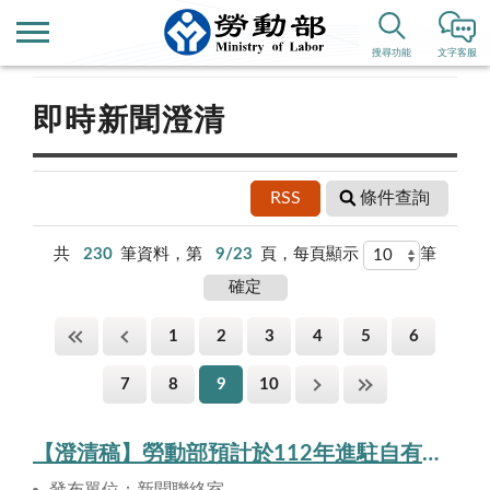
首頁
新聞公告
搜尋功能
文字客服
即時新聞澄清
RSS
條件查詢
共
230
筆資料，第
9/23
頁，每頁顯示
筆
1
2
3
4
5
6
7
8
9
10
【澄清稿】勞動部預計於112年進駐自有辦公廳舍，屆時可免除租金編列，減輕國家財政負擔。
發布單位：新聞聯絡室