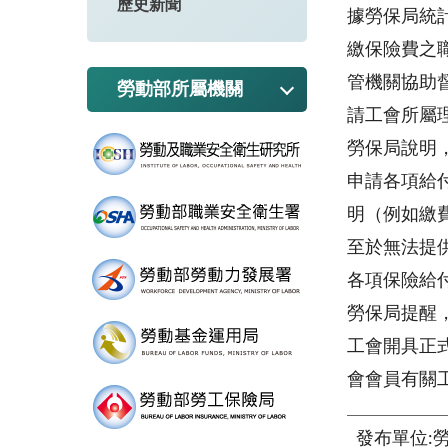
歷史新聞
據勞保局統
繳保險費之
管機關協助
勞動部所屬機關
請工會所屬
勞保局說明
申請各項給
明（例如繳
至於無法提
各項保險給
勞保局提醒
工會開具正
會會員有關
發布單位: