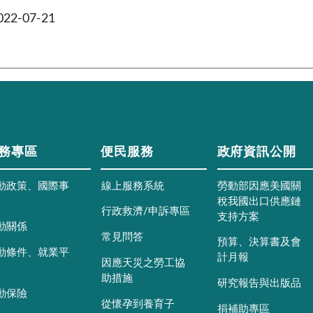
2-07-21
務專區
便民服務
政府資訊公開
動政策、國際事
線上服務系統
勞動部因應美國關
稅我國出口供應鏈
行政救濟/申訴專區
支持方案
動關係
常見問答
預算、決算書及會
動條件、就業平
計月報
因應天災之勞工協
助措施
研究報告與出版品
動保險
從懷孕到養育子
捐補助專區