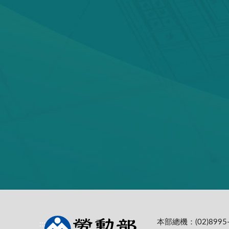
本部總機：(02)8995-
:::