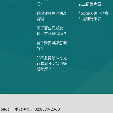
理?
安全防護專區
職場性騷擾預防及
勞動部人民申請案
處理
件處理時限表
勞工若生病或受
傷，有什麼保障？
發生勞資爭議怎麼
辦？
我不服勞動法令之
行政處分，如何提
起救濟？
6866
本部傳真：(02)8590-2960