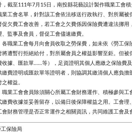
計，截至111年7月15日，南投縣花藝設計製作職業工會
職業工會名單，針對該工會依法移送行政執行、對所屬被
督促欠費工會改善，若工會之欠費係因保險費遭違法挪用
理、監事及會員，督促工會儘速繳費。
，各職業工會每月向會員收取之勞保費，如未依《勞工保
付將遭暫行拒絕給付，對所屬會員之權益影響至鉅。但被
費收據、匯款單……等），足資證明其個人應繳之保險費
供繳費證明或匯款單等證明者，則協調其繳清個人應負擔
付之權益。
，職業工會會員除須關心所屬工會財務運作、積極參與工
式繳費收據並妥善留存，以備日後保障權益之用。工會理
工會財務管理是否正常運作之相關資訊，共同維護工會及
勞工保險局