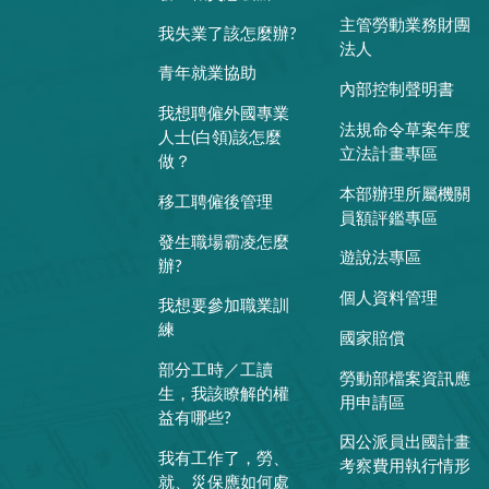
主管勞動業務財團
我失業了該怎麼辦?
法人
青年就業協助
內部控制聲明書
我想聘僱外國專業
法規命令草案年度
人士(白領)該怎麼
立法計畫專區
做？
本部辦理所屬機關
移工聘僱後管理
員額評鑑專區
發生職場霸凌怎麼
遊說法專區
辦?
個人資料管理
我想要參加職業訓
練
國家賠償
部分工時／工讀
勞動部檔案資訊應
生，我該瞭解的權
用申請區
益有哪些?
因公派員出國計畫
我有工作了，勞、
考察費用執行情形
就、災保應如何處