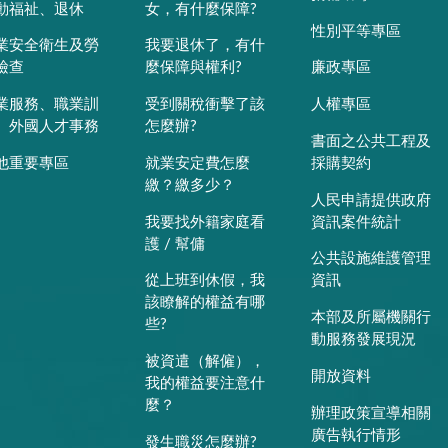
動福祉、退休
女，有什麼保障?
性別平等專區
業安全衛生及勞
我要退休了，有什
檢查
麼保障與權利?
廉政專區
業服務、職業訓
受到關稅衝擊了該
人權專區
、外國人才事務
怎麼辦?
書面之公共工程及
他重要專區
就業安定費怎麼
採購契約
繳？繳多少？
人民申請提供政府
我要找外籍家庭看
資訊案件統計
護 / 幫傭
公共設施維護管理
從上班到休假，我
資訊
該瞭解的權益有哪
本部及所屬機關行
些?
動服務發展現況
被資遣（解僱），
開放資料
我的權益要注意什
麼？
辦理政策宣導相關
廣告執行情形
發生職災怎麼辦?