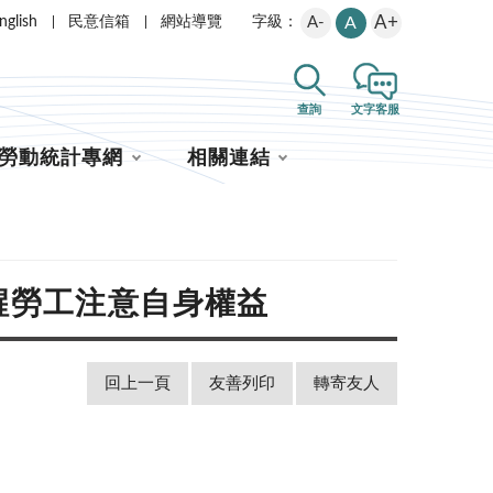
A+
nglish
民意信箱
網站導覽
A-
A
字級：
查詢
文字客服
勞動統計專網
相關連結
醒勞工注意自身權益
回上一頁
友善列印
轉寄友人