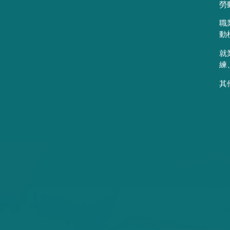
勞
職
動
就
練
其