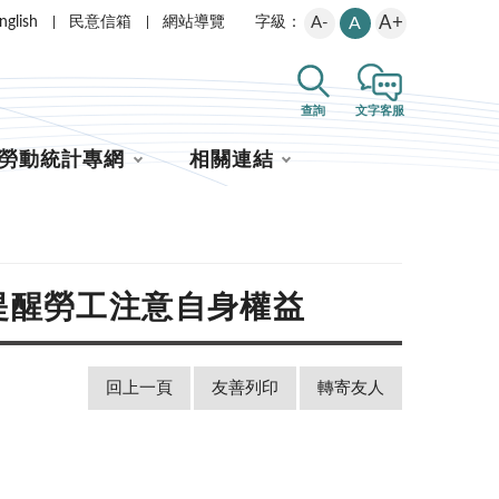
A+
nglish
民意信箱
網站導覽
A-
A
字級：
查詢
文字客服
勞動統計專網
相關連結
提醒勞工注意自身權益
回上一頁
友善列印
轉寄友人