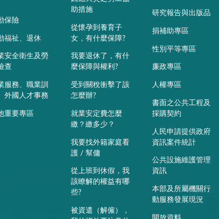
助措施
研究報告與出版品
動保險
從懷孕到養育子
捐補助專區
動福祉、退休
女，有什麼保障?
性別平等專區
業安全衛生及勞
我要退休了，有什
檢查
麼保障與權利?
廉政專區
業服務、職業訓
受到關稅衝擊了該
人權專區
、外國人才事務
怎麼辦?
書面之公共工程及
他重要專區
就業安定費怎麼
採購契約
繳？繳多少？
人民申請提供政府
我要找外籍家庭看
資訊案件統計
護 / 幫傭
公共設施維護管理
從上班到休假，我
資訊
該瞭解的權益有哪
本部及所屬機關行
些?
動服務發展現況
被資遣（解僱），
開放資料