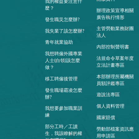
我的權益要注意什
麼？
辦理政策宣導相關
廣告執行情形
發生職災怎麼辦?
主管勞動業務財團
我失業了該怎麼辦?
法人
青年就業協助
內部控制聲明書
我想聘僱外國專業
法規命令草案年度
人士(白領)該怎麼
立法計畫專區
做？
本部辦理所屬機關
移工聘僱後管理
員額評鑑專區
發生職場霸凌怎麼
遊說法專區
辦?
個人資料管理
我想要參加職業訓
練
國家賠償
部分工時／工讀
勞動部檔案資訊應
生，我該瞭解的權
用申請區