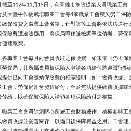
計截至112年11月15日，有高雄市挽臉從業人員職業工
會及大臺中作物栽培職業工會等4家職業工會積欠勞工保
欠繳保險費之職業工會名單，針對該等工會將依法移送行
因保險費遭違法挪用，勞保局即移送檢調單位偵辦。勞保
會儘速繳費。
，各職業工會每月向會員收取之保險費，如未依《勞工保
至勞保局，其所屬會員被保險人申請各項給付將遭暫行拒
能提供已向工會繳納保險費的相關證明（如：繳費收據、
於工會，勞保局即會發給給付；至於無法提供繳費收據或
後發給，以確保被保險人請領各項保險給付之權益。
，職業工會會員除須關心所屬工會財務運作、積極參與工
式繳費收據並妥善留存，以備日後保障權益之用。工會理