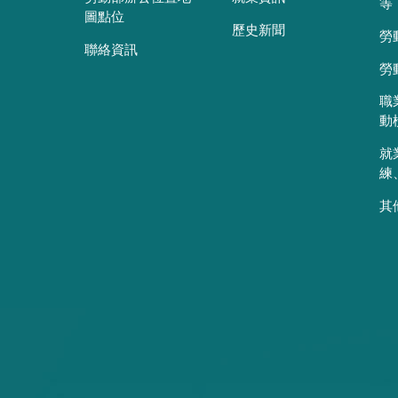
等
圖點位
歷史新聞
勞
聯絡資訊
勞
職
動
就
練
其