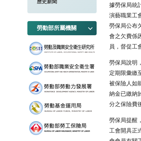
歷史新聞
據勞保局統
演藝職業工
勞保局公布
勞動部所屬機關
會之欠費係
員，督促工
勞保局說明
定期限彙繳
被保險人如
納金已繳納
分之保險費
勞保局提醒
工會開具正