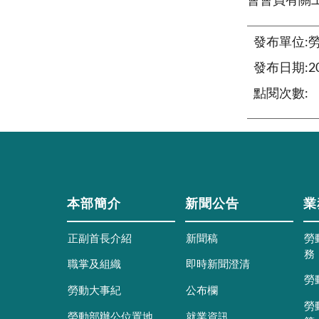
會會員有關
發布單位:
發布日期:202
點閱次數:
本部簡介
新聞公告
業
正副首長介紹
新聞稿
勞
務
職掌及組織
即時新聞澄清
勞
勞動大事紀
公布欄
勞
勞動部辦公位置地
就業資訊