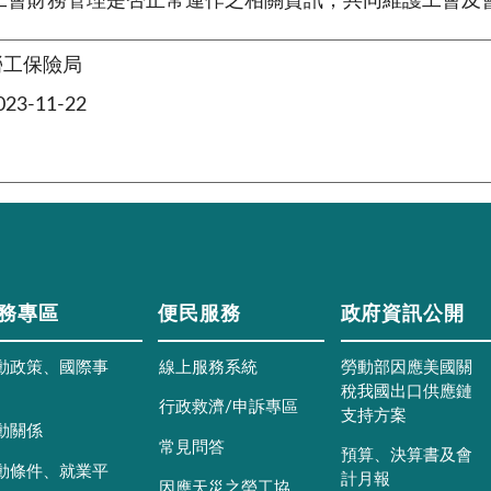
工會財務管理是否正常運作之相關資訊，共同維護工會及
勞工保險局
3-11-22
務專區
便民服務
政府資訊公開
動政策、國際事
線上服務系統
勞動部因應美國關
稅我國出口供應鏈
行政救濟/申訴專區
支持方案
動關係
常見問答
預算、決算書及會
動條件、就業平
計月報
因應天災之勞工協