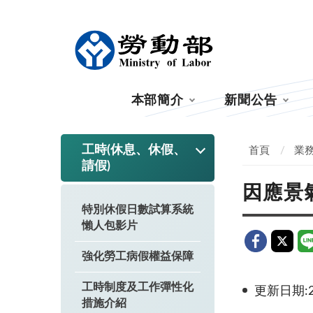
:::
本部簡介
新聞公告
:::
工時(休息、休假、
首頁
業
請假)
因應景
特別休假日數試算系統
懶人包影片
強化勞工病假權益保障
工時制度及工作彈性化
更新日期:20
措施介紹