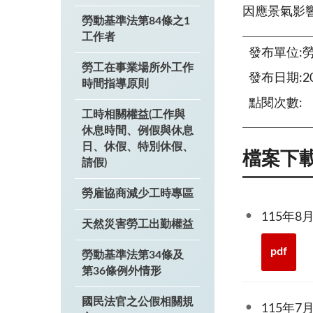
因應景氣影
勞動基準法第84條之1
工作者
發布單位:
勞工在事業場所外工作
發布日期:202
時間指導原則
點閱次數:
工時相關權益(工作與
休息時間、例假與休息
日、休假、特別休假、
檔案下
請假)
勞雇協商減少工時專區
115年
天然災害勞工出勤權益
pdf
勞動基準法第34條及
第36條例外情形
國民法官之公假相關規
115年