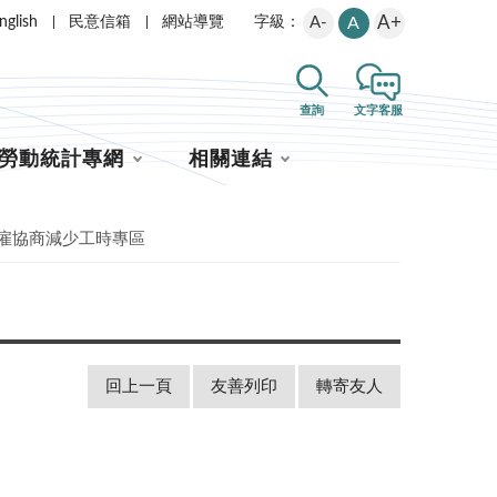
A+
nglish
民意信箱
網站導覽
A-
A
字級：
查詢
文字客服
勞動統計專網
相關連結
雇協商減少工時專區
回上一頁
友善列印
轉寄友人