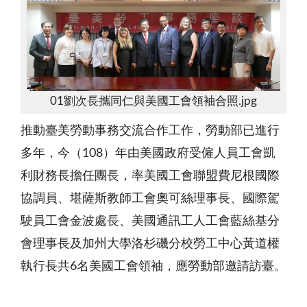
01劉次長攜同仁與美國工會領袖合照.jpg
推動臺美勞動事務交流合作工作，勞動部已進行
多年，今（
108
）年由美國政府受僱人員工會凱
利財務長擔任團長，率美國工會聯盟費尼根國際
協調員、堪薩斯教師工會奧可絲理事長、國際駕
駛員工會金波處長、美國通訊工人工會藍絲基分
會理事長及加州大學洛杉磯分校勞工中心黃道權
執行長共
6
名美國工會領袖，應勞動部邀請訪臺。