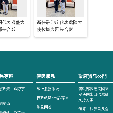
國代表處藍大
新任駐印度代表處陳大
部長合影
使牧民與部長合影
務專區
便民服務
政府資訊公開
動政策、國際事
線上服務系統
勞動部因應美國關
稅我國出口供應鏈
行政救濟/申訴專區
支持方案
動關係
常見問答
預算、決算書及會
動條件、就業平