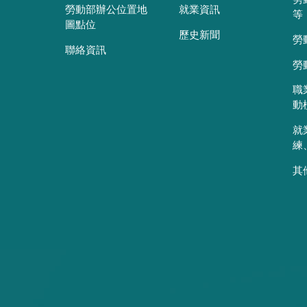
勞動部辦公位置地
就業資訊
等
圖點位
歷史新聞
勞
聯絡資訊
勞
職
動
就
練
其