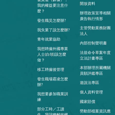
開放資料
我的權益要注意什
麼？
辦理政策宣導相關
廣告執行情形
發生職災怎麼辦?
主管勞動業務財團
我失業了該怎麼辦?
法人
青年就業協助
內部控制聲明書
我想聘僱外國專業
法規命令草案年度
人士(白領)該怎麼
立法計畫專區
做？
本部辦理所屬機關
移工聘僱後管理
員額評鑑專區
發生職場霸凌怎麼
遊說法專區
辦?
個人資料管理
我想要參加職業訓
練
國家賠償
部分工時／工讀
勞動部檔案資訊應
生，我該瞭解的權