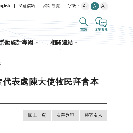
A+
nglish
民意信箱
網站導覽
A-
A
字級：
查詢
文字客服
勞動統計專網
相關連結
作
度代表處陳大使牧民拜會本
回上一頁
友善列印
轉寄友人