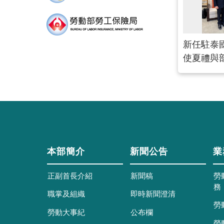
新任駐泰
使夏禮與
本部簡介
新聞公告
業
正副首長介紹
新聞稿
勞
務
職掌及組織
即時新聞澄清
勞
勞動大事紀
公布欄
勞