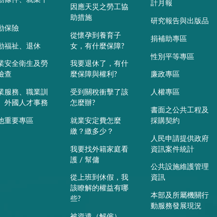
計月報
因應天災之勞工協
助措施
研究報告與出版品
動保險
從懷孕到養育子
捐補助專區
動福祉、退休
女，有什麼保障?
性別平等專區
業安全衛生及勞
我要退休了，有什
檢查
麼保障與權利?
廉政專區
業服務、職業訓
受到關稅衝擊了該
人權專區
、外國人才事務
怎麼辦?
書面之公共工程及
他重要專區
就業安定費怎麼
採購契約
繳？繳多少？
人民申請提供政府
我要找外籍家庭看
資訊案件統計
護 / 幫傭
公共設施維護管理
從上班到休假，我
資訊
該瞭解的權益有哪
本部及所屬機關行
些?
動服務發展現況
被資遣（解僱），