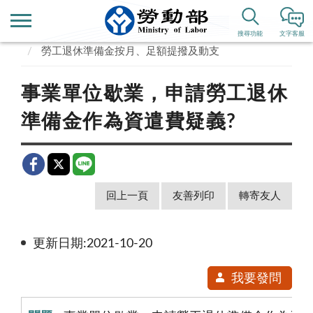
首頁
便民服務
常見問答
勞動福祉、退休
搜尋功能
文字客服
勞工退休準備金按月、足額提撥及動支
事業單位歇業，申請勞工退休
準備金作為資遣費疑義?
回上一頁
友善列印
轉寄友人
更新日期:2021-10-20
我要發問