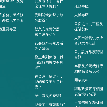
業安全衛生及勞
我要退休了，有什
檢查
麼保障與權利?
廉政專區
業服務、職業訓
受到關稅衝擊了該
人權專區
、外國人才事務
怎麼辦?
書面之公共工程及
他重要專區
就業安定費怎麼
採購契約
繳？繳多少？
人民申請提供政府
我要找外籍家庭看
資訊案件統計
護 / 幫傭
公共設施維護管理
從上班到休假，我
資訊
該瞭解的權益有哪
本部及所屬機關行
些?
動服務發展現況
被資遣（解僱），
開放資料
我的權益要注意什
麼？
辦理政策宣導相關
廣告執行情形
發生職災怎麼辦?
主管勞動業務財團
我失業了該怎麼辦?