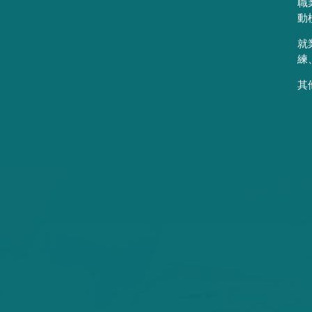
職
動
就
練
其