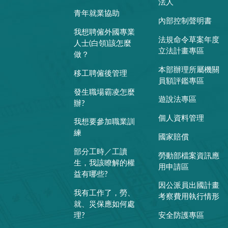
法人
青年就業協助
內部控制聲明書
我想聘僱外國專業
法規命令草案年度
人士(白領)該怎麼
立法計畫專區
做？
本部辦理所屬機關
移工聘僱後管理
員額評鑑專區
發生職場霸凌怎麼
遊說法專區
辦?
個人資料管理
我想要參加職業訓
練
國家賠償
部分工時／工讀
勞動部檔案資訊應
生，我該瞭解的權
用申請區
益有哪些?
因公派員出國計畫
我有工作了，勞、
考察費用執行情形
就、災保應如何處
理?
安全防護專區