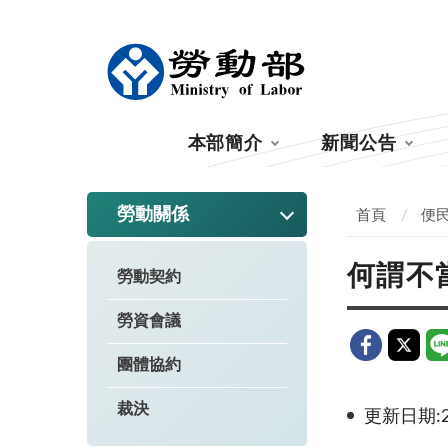
:::
本部簡介
新聞公告
:::
勞動關係
首頁
便
何謂不
勞動契約
勞資會議
團體協約
裁決
更新日期:20