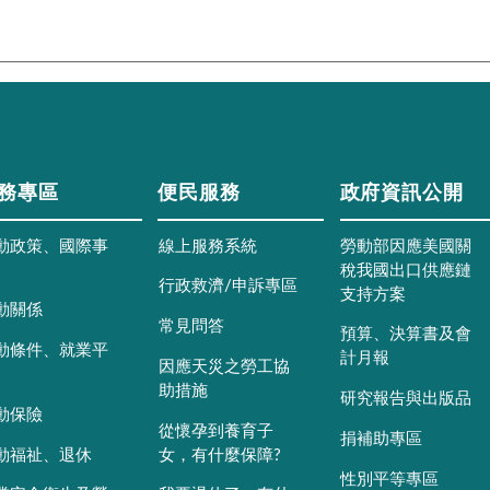
務專區
便民服務
政府資訊公開
動政策、國際事
線上服務系統
勞動部因應美國關
稅我國出口供應鏈
行政救濟/申訴專區
支持方案
動關係
常見問答
預算、決算書及會
動條件、就業平
計月報
因應天災之勞工協
助措施
研究報告與出版品
動保險
從懷孕到養育子
捐補助專區
動福祉、退休
女，有什麼保障?
性別平等專區