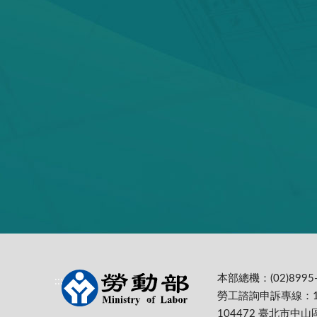
本部總機：(02)8995-
:::
勞工諮詢申訴專線：1
104472 臺北市中山