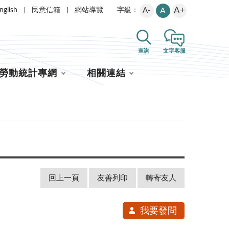
A+
nglish
民意信箱
網站導覽
A-
A
字級：
查詢
文字客服
勞動統計專網
相關連結
回上一頁
友善列印
轉寄友人
我要發問