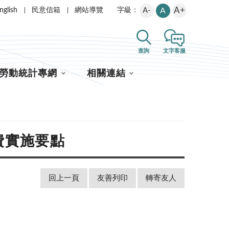
A+
nglish
民意信箱
網站導覽
A-
A
字級：
查詢
文字客服
勞動統計專網
相關連結
費實施要點
回上一頁
友善列印
轉寄友人