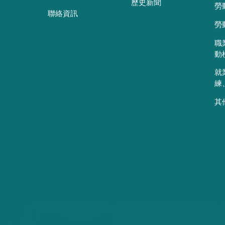
歷史新聞
勞
聯絡資訊
勞
職
動
就
練
其