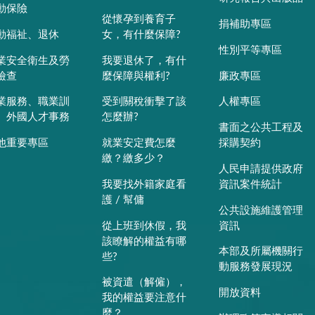
動保險
從懷孕到養育子
捐補助專區
動福祉、退休
女，有什麼保障?
性別平等專區
業安全衛生及勞
我要退休了，有什
檢查
麼保障與權利?
廉政專區
業服務、職業訓
受到關稅衝擊了該
人權專區
、外國人才事務
怎麼辦?
書面之公共工程及
他重要專區
就業安定費怎麼
採購契約
繳？繳多少？
人民申請提供政府
我要找外籍家庭看
資訊案件統計
護 / 幫傭
公共設施維護管理
從上班到休假，我
資訊
該瞭解的權益有哪
本部及所屬機關行
些?
動服務發展現況
被資遣（解僱），
開放資料
我的權益要注意什
麼？