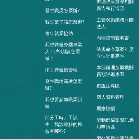
辦理政策宣導相關
廣告執行情形
發生職災怎麼辦?
主管勞動業務財團
我失業了該怎麼辦?
法人
青年就業協助
內部控制聲明書
我想聘僱外國專業
法規命令草案年度
人士(白領)該怎麼
立法計畫專區
做？
本部辦理所屬機關
移工聘僱後管理
員額評鑑專區
發生職場霸凌怎麼
遊說法專區
辦?
個人資料管理
我想要參加職業訓
練
國家賠償
部分工時／工讀
勞動部檔案資訊應
生，我該瞭解的權
用申請區
益有哪些?
因公派員出國計畫