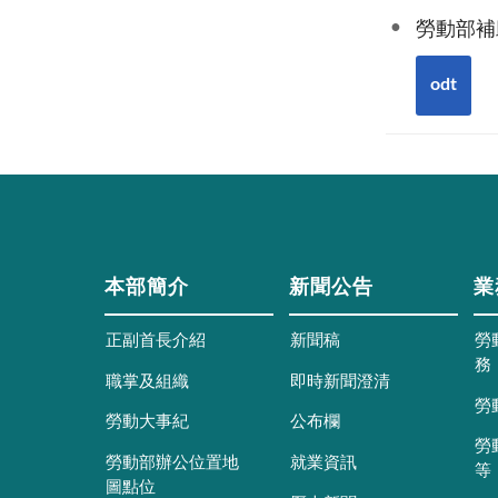
勞動部補
odt
本部簡介
新聞公告
業
正副首長介紹
新聞稿
勞
務
職掌及組織
即時新聞澄清
勞
勞動大事紀
公布欄
勞
勞動部辦公位置地
就業資訊
等
圖點位