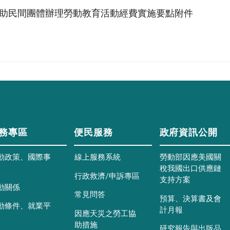
助民間團體辦理勞動教育活動經費實施要點附件
務專區
便民服務
政府資訊公開
動政策、國際事
線上服務系統
勞動部因應美國關
稅我國出口供應鏈
行政救濟/申訴專區
支持方案
動關係
常見問答
預算、決算書及會
動條件、就業平
計月報
因應天災之勞工協
助措施
研究報告與出版品