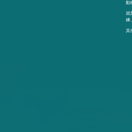
動
就
練
其