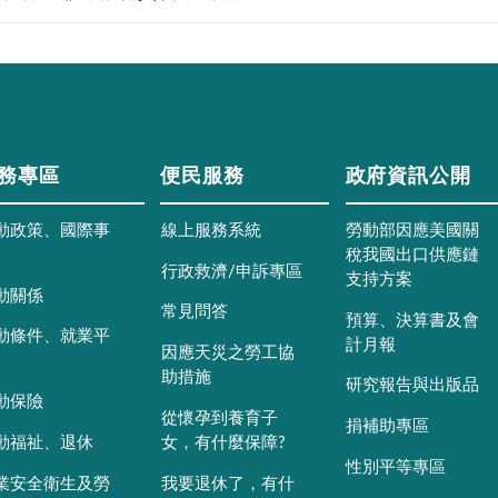
務專區
便民服務
政府資訊公開
動政策、國際事
線上服務系統
勞動部因應美國關
稅我國出口供應鏈
行政救濟/申訴專區
支持方案
動關係
常見問答
預算、決算書及會
動條件、就業平
計月報
因應天災之勞工協
助措施
研究報告與出版品
動保險
從懷孕到養育子
捐補助專區
動福祉、退休
女，有什麼保障?
性別平等專區
業安全衛生及勞
我要退休了，有什