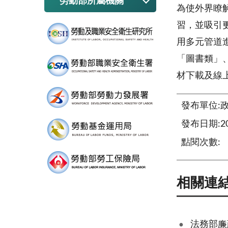
勞動部所屬機關
為使外界瞭
習，並吸引
用多元管道
「圖書類」
材下載及線
發布單位:
發布日期:202
點閱次數:
相關連
法務部廉