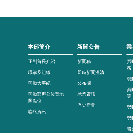
本部簡介
新聞公告
業
正副首長介紹
新聞稿
勞
務
職掌及組織
即時新聞澄清
勞
勞動大事紀
公布欄
勞
勞動部辦公位置地
就業資訊
等
圖點位
歷史新聞
勞
聯絡資訊
勞
職