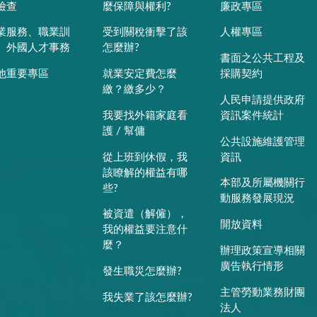
檢查
麼保障與權利?
廉政專區
業服務、職業訓
受到關稅衝擊了該
人權專區
、外國人才事務
怎麼辦?
書面之公共工程及
他重要專區
就業安定費怎麼
採購契約
繳？繳多少？
人民申請提供政府
我要找外籍家庭看
資訊案件統計
護 / 幫傭
公共設施維護管理
從上班到休假，我
資訊
該瞭解的權益有哪
本部及所屬機關行
些?
動服務發展現況
被資遣（解僱），
開放資料
我的權益要注意什
麼？
辦理政策宣導相關
廣告執行情形
發生職災怎麼辦?
主管勞動業務財團
我失業了該怎麼辦?
法人