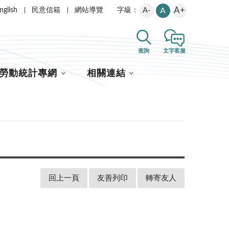
A+
nglish
民意信箱
網站導覽
A-
A
字級：
查詢
文字客服
勞動統計專網
相關連結
回上一頁
友善列印
轉寄友人