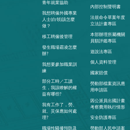
青年就業協助
內部控制聲明書
我想聘僱外國專業
法規命令草案年度
人士(白領)該怎麼
立法計畫專區
做？
本部辦理所屬機關
移工聘僱後管理
員額評鑑專區
發生職場霸凌怎麼
遊說法專區
辦?
個人資料管理
我想要參加職業訓
練
國家賠償
部分工時／工讀
勞動部檔案資訊應
生，我該瞭解的權
用申請區
益有哪些?
因公派員出國計畫
我有工作了，勞、
考察費用執行情形
就、災保應如何處
理?
安全防護專區
職場性騷擾預防及
勞動部人民申請案