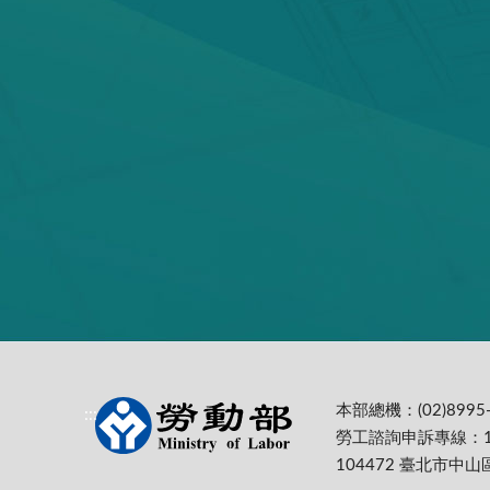
本部總機：(02)8995-
:::
勞工諮詢申訴專線：1
104472 臺北市中山