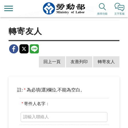
首頁
新聞公告
新聞稿
搜尋功能
文字客服
轉寄友人
回上一頁
友善列印
轉寄友人
註:
*
為必填(選)欄位,不能為空白。
*
寄件人名字：