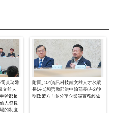
等司黃琦雅
附圖_104資訊科技鍾文雄人才永續
技鍾文雄人
長(左1)和勞動部洪申翰部長(左2)說
洪申翰部長
明政策方向並分享企業端實務經驗
安倫人資長
職場的制度