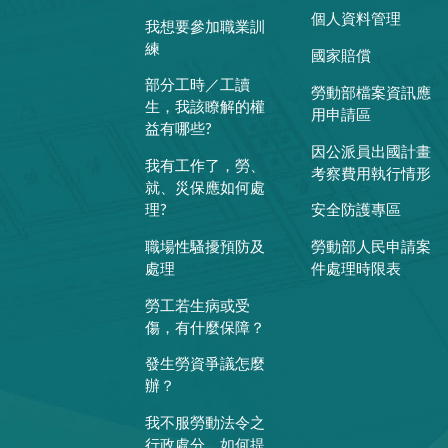
個人資料管理
我想要參加職業訓
練
國家賠償
部分工時／工讀
勞動部檔案資訊應
生，我該瞭解的權
用申請區
益有哪些?
因公派員出國計畫
我有工作了，勞、
考察費用執行情形
就、災保應如何處
理?
安全防護專區
職場性騷擾預防及
勞動部人民申請案
處理
件處理時限表
勞工若生病或受
傷，有什麼保障？
發生勞資爭議怎麼
辦？
我不服勞動法令之
行政處分，如何提