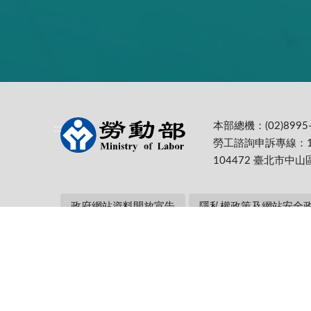
本部總機：(02)8995-
:::
勞工諮詢申訴專線：1
104472 臺北市中山
政府網站資料開放宣告
隱私權政策及網站安全
本部網址：https://www.mol.gov.tw/ 為
Firefox 最佳解析度1024*768
更新日期:
115-08-07
累計瀏覽人次: