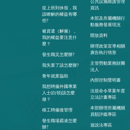
公共設施維護管理
從上班到休假，我
資訊
該瞭解的權益有哪
本部及所屬機關行
些?
動服務發展現況
被資遣（解僱），
開放資料
我的權益要注意什
麼？
辦理政策宣導相關
廣告執行情形
發生職災怎麼辦?
主管勞動業務財團
我失業了該怎麼辦?
法人
青年就業協助
內部控制聲明書
我想聘僱外國專業
法規命令草案年度
人士(白領)該怎麼
立法計畫專區
做？
本部辦理所屬機關
移工聘僱後管理
員額評鑑專區
發生職場霸凌怎麼
遊說法專區
辦?