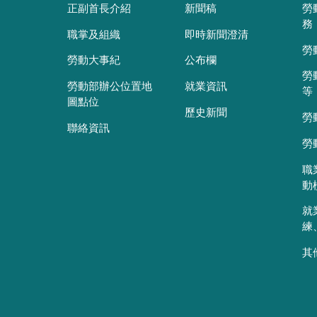
正副首長介紹
新聞稿
勞
務
職掌及組織
即時新聞澄清
勞
勞動大事紀
公布欄
勞
勞動部辦公位置地
就業資訊
等
圖點位
歷史新聞
勞
聯絡資訊
勞
職
動
就
練
其