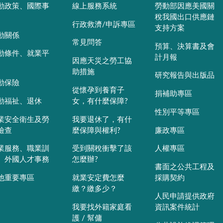
動政策、國際事
線上服務系統
勞動部因應美國關
稅我國出口供應鏈
行政救濟/申訴專區
支持方案
動關係
常見問答
預算、決算書及會
動條件、就業平
計月報
因應天災之勞工協
助措施
研究報告與出版品
動保險
從懷孕到養育子
捐補助專區
動福祉、退休
女，有什麼保障?
性別平等專區
業安全衛生及勞
我要退休了，有什
檢查
麼保障與權利?
廉政專區
業服務、職業訓
受到關稅衝擊了該
人權專區
、外國人才事務
怎麼辦?
書面之公共工程及
他重要專區
就業安定費怎麼
採購契約
繳？繳多少？
人民申請提供政府
我要找外籍家庭看
資訊案件統計
護 / 幫傭