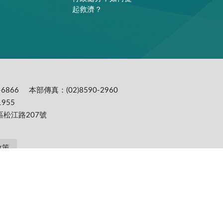
起救濟？
6866
本部傳真：(02)8590-2960
955
區松江路207號
政策
提供更為穩定的瀏覽品質與使用體驗，建議更新瀏覽器至以下版本：IE10(含)以