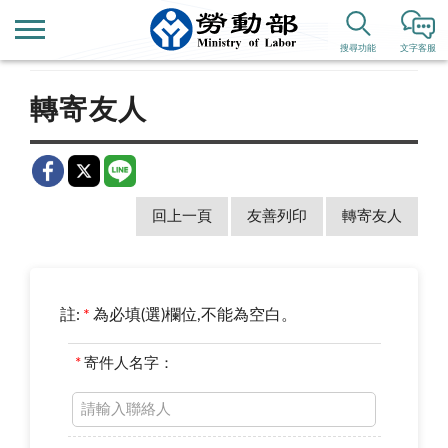
首頁
新聞公告
歷史新聞
搜尋功能
文字客服
轉寄友人
回上一頁
友善列印
轉寄友人
註:
*
為必填(選)欄位,不能為空白。
*
寄件人名字：