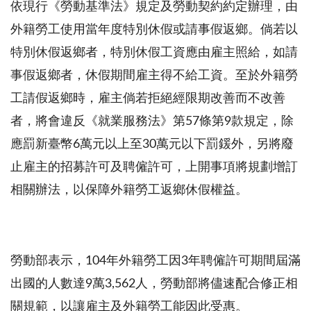
依現行《勞動基準法》規定及勞動契約約定辦理，由
外籍勞工使用當年度特別休假或請事假返鄉。倘若以
特別休假返鄉者，特別休假工資應由雇主照給，如請
事假返鄉者，休假期間雇主得不給工資。至於外籍勞
工請假返鄉時，雇主倘若拒絕經限期改善而不改善
者，將會違反《就業服務法》第
57
條第
9
款規定，除
應罰新臺幣
6
萬元以上至
30
萬元以下罰鍰外，另將廢
止雇主的招募許可及聘僱許可，上開事項將規劃增訂
相關辦法，以保障外籍勞工返鄉休假權益。
勞動部表示，
104
年外籍勞工因
3
年聘僱許可期間屆滿
出國的人數達
9
萬
3,562
人，勞動部將儘速配合修正相
關規範，以讓雇主及外籍勞工能因此受惠。