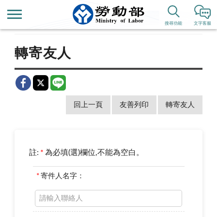
首頁
新聞公告
歷史新聞
搜尋功能
文字客服
轉寄友人
回上一頁
友善列印
轉寄友人
註:
*
為必填(選)欄位,不能為空白。
*
寄件人名字：