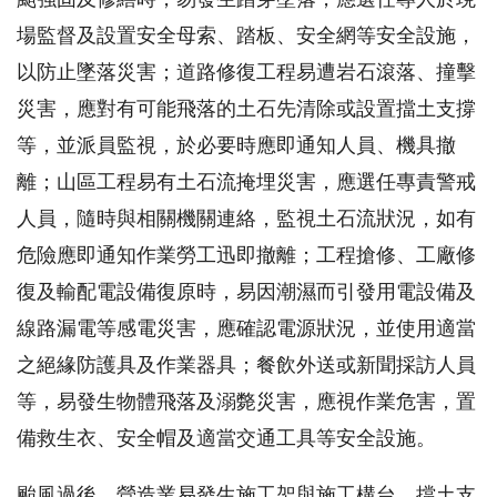
場監督及設置安全母索、踏板、安全網等安全設施，
以防止墜落災害；道路修復工程易遭岩石滾落、撞擊
災害，應對有可能飛落的土石先清除或設置擋土支撐
等，並派員監視，於必要時應即通知人員、機具撤
離；山區工程易有土石流掩埋災害，應選任專責警戒
人員，隨時與相關機關連絡，監視土石流狀況，如有
危險應即通知作業勞工迅即撤離；工程搶修、工廠修
復及輸配電設備復原時，易因潮濕而引發用電設備及
線路漏電等感電災害，應確認電源狀況，並使用適當
之絕緣防護具及作業器具；餐飲外送或新聞採訪人員
等，易發生物體飛落及溺斃災害，應視作業危害，置
備救生衣、安全帽及適當交通工具等安全設施。
颱風過後，營造業易發生施工架與施工構台、擋土支