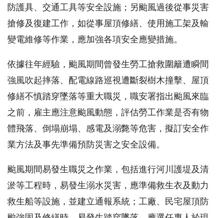
防護具、交通工具等安全設施；另颱風過後從事災害
搶修及復建工作，如從事屋頂修繕、使用施工架及輸
變電維修等作業，應加強各項安全應變措施。
依據往年經驗，颱風期間曾發生勞工搶救圍籬遭瞬間
強風吹起摔落、配電線路巡視遭斷裂樹木撞擊、屋頂
修繕不慎踏穿墜落等重大職災，職安署指出颱風來臨
之前，雇主應注意颱風動態，評估勞工作業是否有物
體飛落、倒塌崩塌、感電及溺斃等危害，擬訂安全作
業方法及事先準備預防災害之安全設備。
颱風期間易發生職災之作業，包括進行河川護堤及清
淤等工程時，易發生溺水災害，應準備救生衣及動力
救生船等設施，並建立通報系統；工廠、民宅屋頂防
颱強固及修繕時，易發生踏穿墜落，應選任專人於現