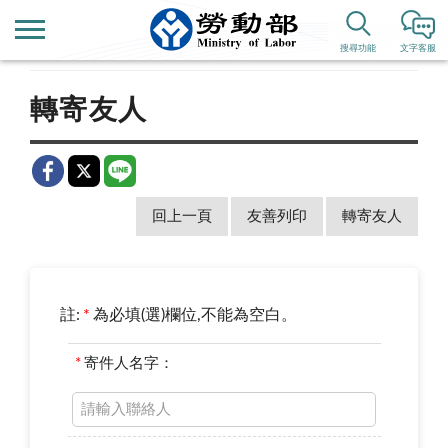
首頁
新聞公告
歷史新聞
搜尋功能
文字客服
轉寄友人
回上一頁
友善列印
轉寄友人
註:
*
為必填(選)欄位,不能為空白。
*
寄件人名字：