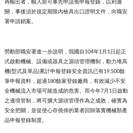
再輸出者，輸入前可事先申請免申報登錄，以利通
關，事後須於規定期限內檢具出口證明文件，向職安
署申請銷案。
勞動部職安署進一步說明，我國自
104
年
1
月
1
日起正
式啟動機械、設備或器具之源頭管理機制，動力堆高
機(型式及單品)累計申報登錄安全資訊已有19,500餘
筆申報資料，超過
180
餘家登錄廠商，有效減少不安
全機械流入市場可能造成的危害。而今年
7
月
1
日啟動
之邊境管制，將可擴大源頭管理作為之成效，確實為
安全把關，並促使心存僥倖的業者回歸落實機械類產
品申報登錄制度。