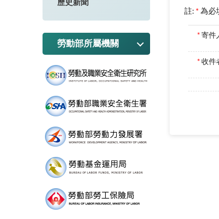
歷史新聞
註:
*
為必
*
寄件
勞動部所屬機關
*
收件者