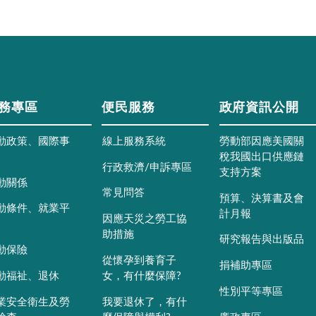
務專區
便民服務
政府資訊公開
動政策、國際事
線上服務系統
勞動部因應美國關
稅我國出口供應鏈
行政救濟/申訴專區
支持方案
動關係
常見問答
預算、決算書及會
動條件、就業平
計月報
因應天災之勞工協
助措施
研究報告與出版品
動保險
從懷孕到養育子
捐補助專區
動福祉、退休
女，有什麼保障?
性別平等專區
業安全衛生及勞
我要退休了，有什