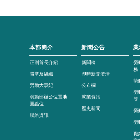
本部簡介
新聞公告
業
正副首長介紹
新聞稿
勞
務
職掌及組織
即時新聞澄清
勞
勞動大事紀
公布欄
勞
勞動部辦公位置地
就業資訊
等
圖點位
歷史新聞
勞
聯絡資訊
勞
職