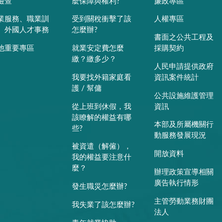
檢查
麼保障與權利?
廉政專區
業服務、職業訓
受到關稅衝擊了該
人權專區
、外國人才事務
怎麼辦?
書面之公共工程及
他重要專區
就業安定費怎麼
採購契約
繳？繳多少？
人民申請提供政府
我要找外籍家庭看
資訊案件統計
護 / 幫傭
公共設施維護管理
從上班到休假，我
資訊
該瞭解的權益有哪
本部及所屬機關行
些?
動服務發展現況
被資遣（解僱），
開放資料
我的權益要注意什
麼？
辦理政策宣導相關
廣告執行情形
發生職災怎麼辦?
主管勞動業務財團
我失業了該怎麼辦?
法人