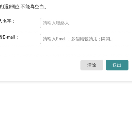
填(選)欄位,不能為空白。
人名字：
E-mail：