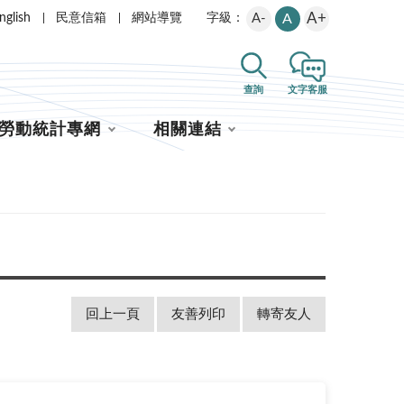
A+
nglish
民意信箱
網站導覽
A-
A
字級：
查詢
文字客服
勞動統計專網
相關連結
回上一頁
友善列印
轉寄友人