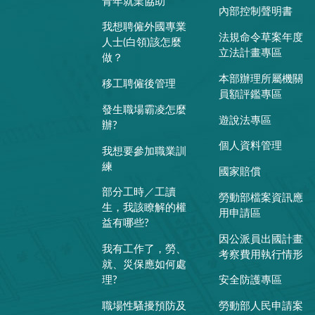
青年就業協助
內部控制聲明書
我想聘僱外國專業
法規命令草案年度
人士(白領)該怎麼
立法計畫專區
做？
本部辦理所屬機關
移工聘僱後管理
員額評鑑專區
發生職場霸凌怎麼
遊說法專區
辦?
個人資料管理
我想要參加職業訓
練
國家賠償
部分工時／工讀
勞動部檔案資訊應
生，我該瞭解的權
用申請區
益有哪些?
因公派員出國計畫
我有工作了，勞、
考察費用執行情形
就、災保應如何處
理?
安全防護專區
職場性騷擾預防及
勞動部人民申請案