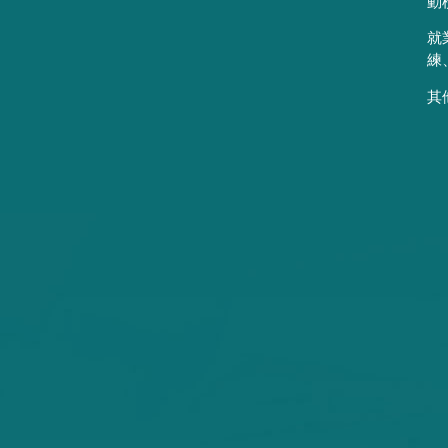
動
就
練
其