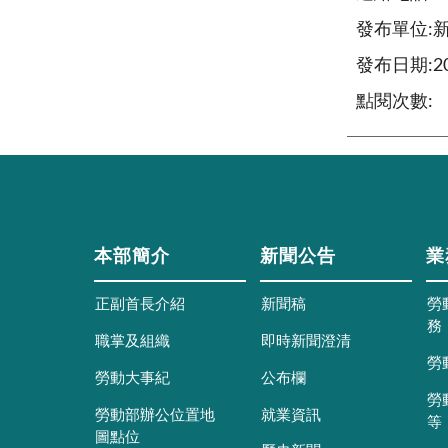
發布單位:
發布日期:202
點閱次數:
本部簡介
新聞公告
業
正副首長介紹
新聞稿
勞
務
職掌及組織
即時新聞澄清
勞
勞動大事紀
公布欄
勞
勞動部辦公位置地
就業資訊
等
圖點位