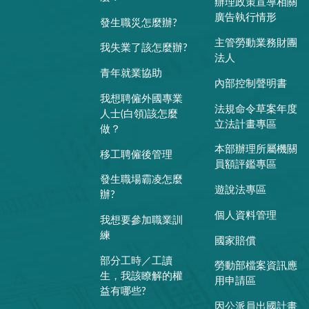
辦理政策宣導相關
廣告執行情形
發生職災怎麼辦?
主管勞動業務財團
我失業了該怎麼辦?
法人
青年就業協助
內部控制聲明書
我想聘僱外國專業
法規命令草案年度
人士(白領)該怎麼
立法計畫專區
做？
本部辦理所屬機關
移工聘僱後管理
員額評鑑專區
發生職場霸凌怎麼
遊說法專區
辦?
個人資料管理
我想要參加職業訓
練
國家賠償
部分工時／工讀
勞動部檔案資訊應
生，我該瞭解的權
用申請區
益有哪些?
因公派員出國計畫