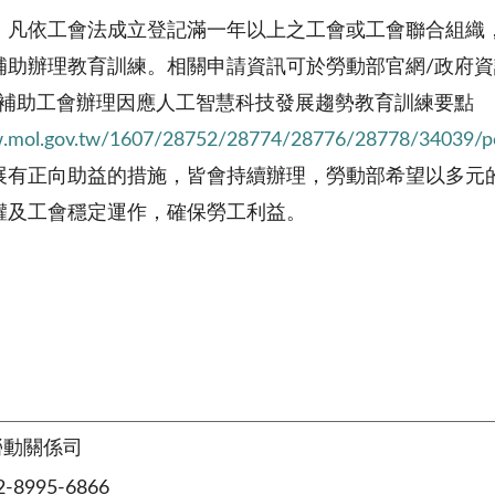
，凡依工會法成立登記滿一年以上之工會或工會聯合組織，可
補助辦理教育訓練。相關申請資訊可於勞動部官網/政府資
部補助工會辦理因應人工智慧科技發展趨勢教育訓練要點
w.mol.gov.tw/1607/28752/28774/28776/28778/34039/p
展有正向助益的措施，皆會持續辦理，勞動部希望以多元
權及工會穩定運作，確保勞工利益。
勞動關係司
8995-6866