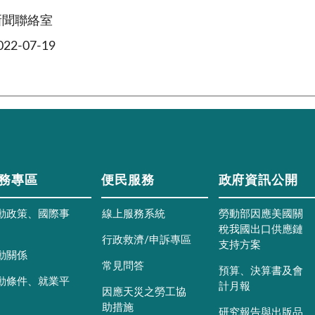
新聞聯絡室
2-07-19
務專區
便民服務
政府資訊公開
動政策、國際事
線上服務系統
勞動部因應美國關
稅我國出口供應鏈
行政救濟/申訴專區
支持方案
動關係
常見問答
預算、決算書及會
動條件、就業平
計月報
因應天災之勞工協
助措施
研究報告與出版品