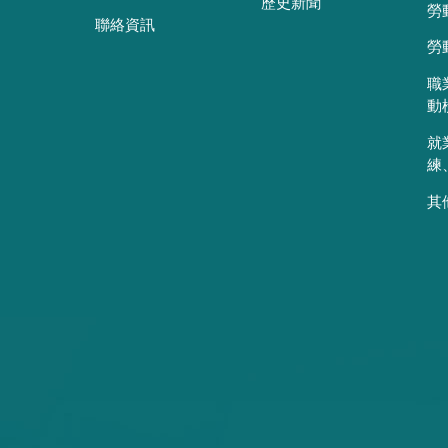
歷史新聞
勞
聯絡資訊
勞
職
動
就
練
其