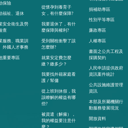
動保險
從懷孕到養育子
捐補助專區
動福祉、退休
女，有什麼保障?
性別平等專區
業安全衛生及勞
我要退休了，有什
檢查
麼保障與權利?
廉政專區
業服務、職業訓
受到關稅衝擊了該
人權專區
、外國人才事務
怎麼辦?
書面之公共工程及
他重要專區
就業安定費怎麼
採購契約
繳？繳多少？
人民申請提供政府
我要找外籍家庭看
資訊案件統計
護 / 幫傭
公共設施維護管理
從上班到休假，我
資訊
該瞭解的權益有哪
本部及所屬機關行
些?
動服務發展現況
被資遣（解僱），
開放資料
我的權益要注意什
麼？