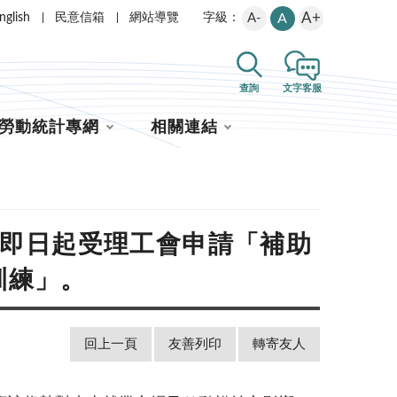
A+
nglish
民意信箱
網站導覽
A-
A
字級：
查詢
文字客服
勞動統計專網
相關連結
自即日起受理工會申請「補助
訓練」。
回上一頁
友善列印
轉寄友人