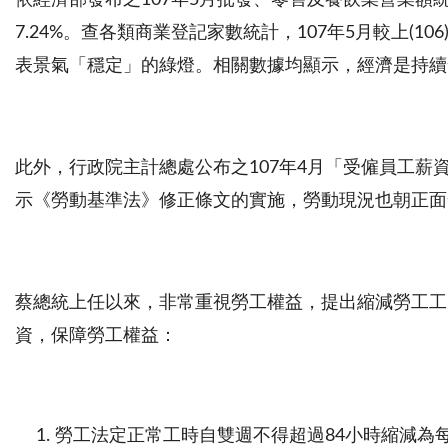
依經濟部發布之
107
年
5
月批發、零售及餐飲業營業額
7.24%
。查各類商業登記家數統計，
107
年
5
月較上
(106
表景氣「穩定」的綠燈。相關數據均顯示，經濟是持續
此外，行政院主計總處公布之
107
年
4
月「受僱員工薪
示《勞動基準法》修正條文的實施，勞動現況也朝正面
蔡總統上任以來，非常重視勞工權益，提出縮減勞工工
資，保障勞工權益：
勞工法定正常工時自雙週不得超過
84
小時縮減為