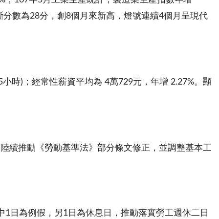
9%
；
107
年
5
月工業生產統計，製造業生產指數年增
斷分數為
28
分，創
8
個月來新高，燈號連續
4
個月呈現代
5
小時
)
；經常性薪資平均為
4
萬
729
元，年增
2.27%
。顯
部陸續推動《勞動基準法》部分條文修正，並調整基本工
中
1
日為例假，另
1
日為休息日，推動落實勞工週休二日