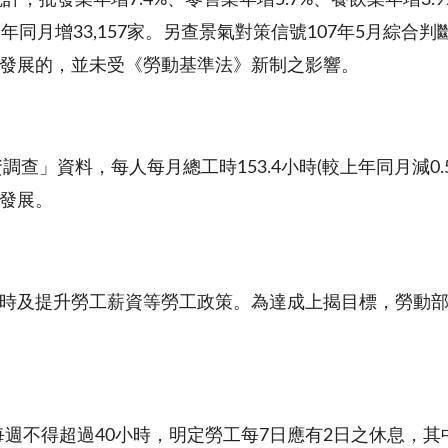
統計，批發業年增
7.4%
、零售業年增
5.7%
、餐飲業年增
3.
)
年同月增
33,157
家。另查景氣對策信號
107
年
5
月綜合判
發展的，並未受《勞動基準法》新制之影響。
資調查」資料，每人每月總工時
153.4
小時
(
較上年同月減
0.
發展。
時及提升勞工薪資等勞工政策。為達成上揭目標，勞動
每週不得超過
40
小時，明定勞工每
7
日應有
2
日之休息，其