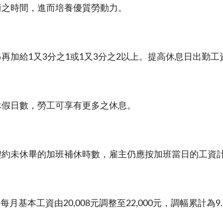
衡之時間，進而培養優質勞動力。
另再加給
1
又
3
分之
1
或
1
又
3
分之
2
以上。提高休息日出勤工
休假日數，勞工可享有更多之休息。
契約未休畢的加班補休時數，雇主仍應按加班當日的工資
，每月基本工資由
20,008
元調整至
22,000
元，調幅累計為
9