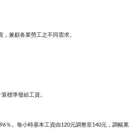
資，兼顧各業勞工之不同需求。
計算標準發給工資。
.96
％。每小時基本工資由
120
元調整至
140
元，調幅累