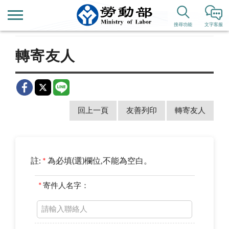
首頁
新聞公告
即時新聞澄清
搜尋功能
文字客服
轉寄友人
回上一頁
友善列印
轉寄友人
註:
*
為必填(選)欄位,不能為空白。
*
寄件人名字：