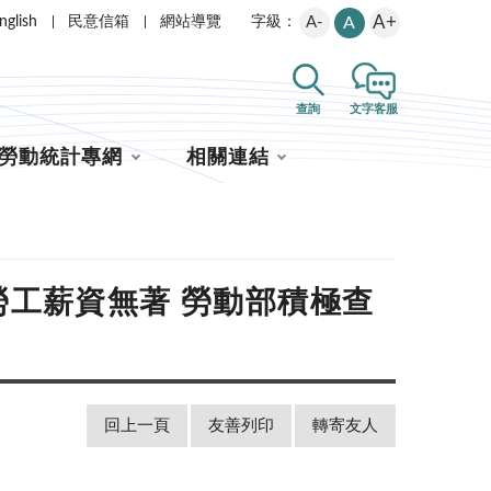
A+
nglish
民意信箱
網站導覽
A-
A
字級：
查詢
文字客服
勞動統計專網
相關連結
工薪資無著 勞動部積極查
回上一頁
友善列印
轉寄友人