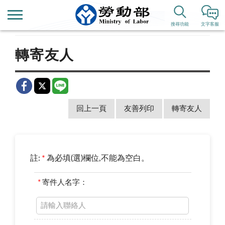
首頁
新聞公告
即時新聞澄清
搜尋功能
文字客服
轉寄友人
回上一頁
友善列印
轉寄友人
註:
*
為必填(選)欄位,不能為空白。
*
寄件人名字：