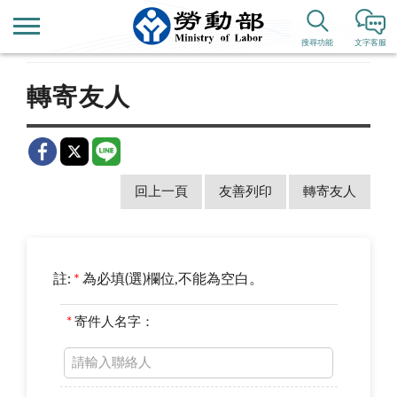
首頁
新聞公告
即時新聞澄清
搜尋功能
文字客服
轉寄友人
回上一頁
友善列印
轉寄友人
註:
*
為必填(選)欄位,不能為空白。
*
寄件人名字：