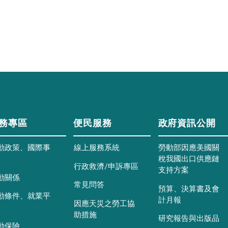
務專區
便民服務
政府資訊公開
動政策、國際事
線上服務系統
勞動部因應美國關
稅我國出口供應鏈
行政救濟/申訴專區
支持方案
動關係
常見問答
預算、決算書及會
動條件、就業平
計月報
因應天災之勞工協
助措施
研究報告與出版品
動保險