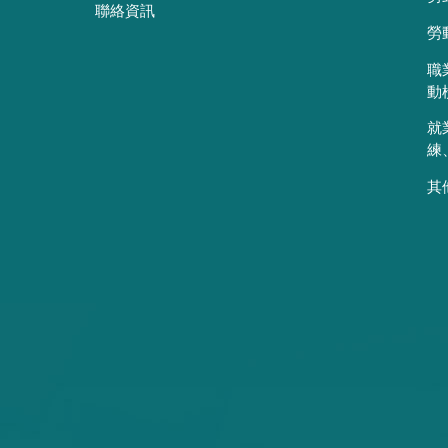
聯絡資訊
勞
職
動
就
練
其