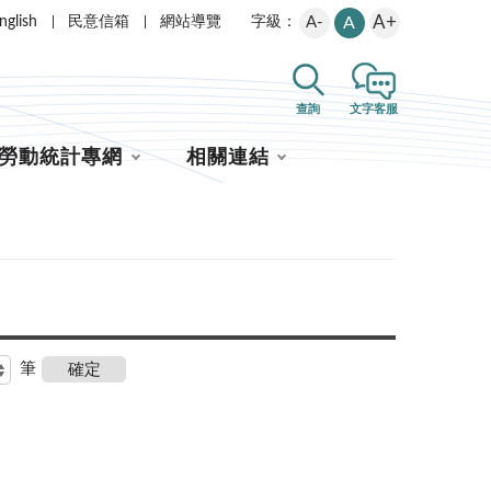
A+
nglish
民意信箱
網站導覽
A-
A
字級：
查詢
文字客服
勞動統計專網
相關連結
筆