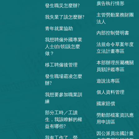
廣告執行情形
發生職災怎麼辦?
主管勞動業務財團
我失業了該怎麼辦?
法人
青年就業協助
內部控制聲明書
我想聘僱外國專業
法規命令草案年度
人士(白領)該怎麼
立法計畫專區
做？
本部辦理所屬機關
移工聘僱後管理
員額評鑑專區
發生職場霸凌怎麼
遊說法專區
辦?
個人資料管理
我想要參加職業訓
練
國家賠償
部分工時／工讀
勞動部檔案資訊應
生，我該瞭解的權
用申請區
益有哪些?
因公派員出國計畫
我有工作了，勞、