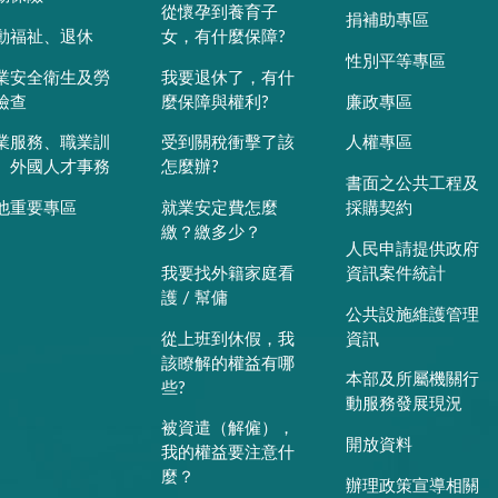
從懷孕到養育子
捐補助專區
動福祉、退休
女，有什麼保障?
性別平等專區
業安全衛生及勞
我要退休了，有什
檢查
麼保障與權利?
廉政專區
業服務、職業訓
受到關稅衝擊了該
人權專區
、外國人才事務
怎麼辦?
書面之公共工程及
他重要專區
就業安定費怎麼
採購契約
繳？繳多少？
人民申請提供政府
我要找外籍家庭看
資訊案件統計
護 / 幫傭
公共設施維護管理
從上班到休假，我
資訊
該瞭解的權益有哪
本部及所屬機關行
些?
動服務發展現況
被資遣（解僱），
開放資料
我的權益要注意什
麼？
辦理政策宣導相關