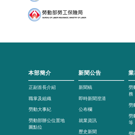
本部簡介
新聞公告
業
正副首長介紹
新聞稿
勞
務
職掌及組織
即時新聞澄清
勞
勞動大事紀
公布欄
勞
勞動部辦公位置地
就業資訊
等
圖點位
歷史新聞
勞