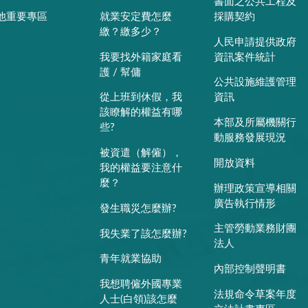
書面之公共工程及
他重要專區
就業安定費怎麼
採購契約
繳？繳多少？
人民申請提供政府
我要找外籍家庭看
資訊案件統計
護 / 幫傭
公共設施維護管理
從上班到休假，我
資訊
該瞭解的權益有哪
本部及所屬機關行
些?
動服務發展現況
被資遣（解僱），
開放資料
我的權益要注意什
麼？
辦理政策宣導相關
廣告執行情形
發生職災怎麼辦?
主管勞動業務財團
我失業了該怎麼辦?
法人
青年就業協助
內部控制聲明書
我想聘僱外國專業
法規命令草案年度
人士(白領)該怎麼