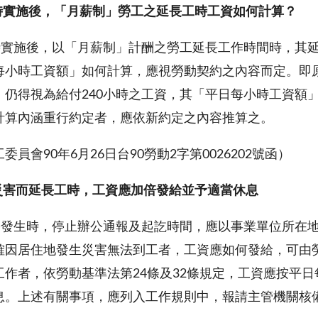
時實施後，「月薪制」勞工之延長工時工資如何計算？
實施後，以「月薪制」計酬之勞工延長工作時間時，其延
每小時工資額」如何計算，應視勞動契約之內容而定。即原
，仍得視為給付240小時之工資，其「平日每小時工資額
計算內涵重行約定者，應依新約定之內容推算之。
委員會90年6月26日台90勞動2字第0026202號函）
災害而延長工時，工資應加倍發給並予適當休息
害發生時，停止辦公通報及起訖時間，應以事業單位所在
確因居住地發生災害無法到工者，工資應如何發給，可由
工作者，依勞動基準法第24條及32條規定，工資應按平
息。上述有關事項，應列入工作規則中，報請主管機關核