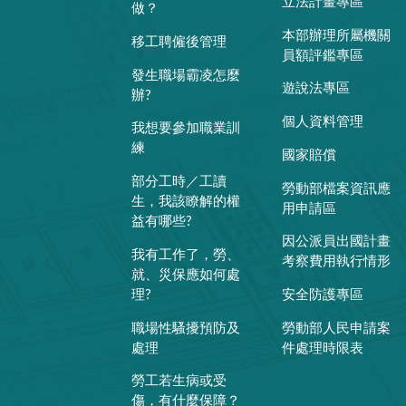
立法計畫專區
做？
本部辦理所屬機關
移工聘僱後管理
員額評鑑專區
發生職場霸凌怎麼
遊說法專區
辦?
個人資料管理
我想要參加職業訓
練
國家賠償
部分工時／工讀
勞動部檔案資訊應
生，我該瞭解的權
用申請區
益有哪些?
因公派員出國計畫
我有工作了，勞、
考察費用執行情形
就、災保應如何處
理?
安全防護專區
職場性騷擾預防及
勞動部人民申請案
處理
件處理時限表
勞工若生病或受
傷，有什麼保障？