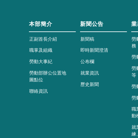
本部簡介
新聞公告
業
正副首長介紹
新聞稿
勞
務
職掌及組織
即時新聞澄清
勞
勞動大事紀
公布欄
勞
勞動部辦公位置地
就業資訊
等
圖點位
歷史新聞
勞
聯絡資訊
勞
職
動
就
練