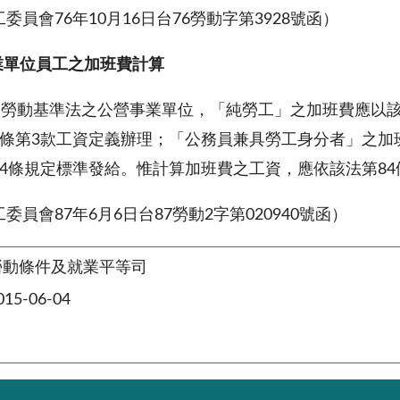
委員會76年10月16日台
76
勞動字第3928號函）
業單位員工之加班費計算
勞動基準法之公營事業單位，「純勞工」之加班費應以該
2條第3款工資定義辦理；「公務員兼具勞工身分者」之加
24條規定標準發給。惟計算加班費之工資，應依該法第8
委員會87年6月6日台
87
勞動2字第020940號函）
勞動條件及就業平等司
5-06-04