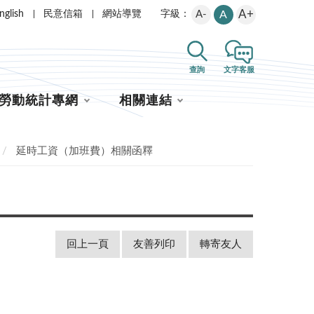
A+
nglish
民意信箱
網站導覽
A-
A
字級：
查詢
文字客服
勞動統計專網
相關連結
延時工資（加班費）相關函釋
回上一頁
友善列印
轉寄友人