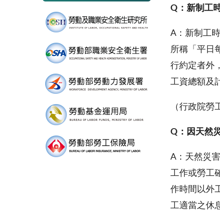
Q
：新制工
A
：新制工時
所稱「平日
行約定者外
工資總額及
（行政院勞工
Q
：因天然
A
：天然災
工作或勞工
作時間以外
工適當之休