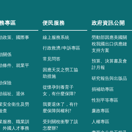
務專區
便民服務
政府資訊公開
動政策、國際事
線上服務系統
勞動部因應美國關
稅我國出口供應鏈
行政救濟/申訴專區
支持方案
動關係
常見問答
預算、決算書及會
動條件、就業平
計月報
因應天災之勞工協
助措施
研究報告與出版品
動保險
從懷孕到養育子
捐補助專區
動福祉、退休
女，有什麼保障?
性別平等專區
業安全衛生及勞
我要退休了，有什
檢查
麼保障與權利?
廉政專區
業服務、職業訓
受到關稅衝擊了該
人權專區
、外國人才事務
怎麼辦?