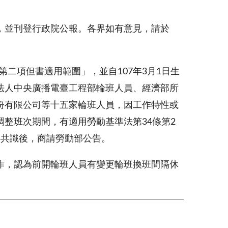
，並刊登行政院公報。各界如有意見，請於
第二項但書適用範圍」，並自
107
年
3
月
1
日生
法人中央廣播電臺工程部輪班人員、經濟部所
份有限公司等十五家輪班人員，因工作特性或
調整班次期間，有適用勞動基準法第
34
條第
2
得共識後，商請勞動部公告。
作，認為前開輪班人員有變更輪班換班間隔休