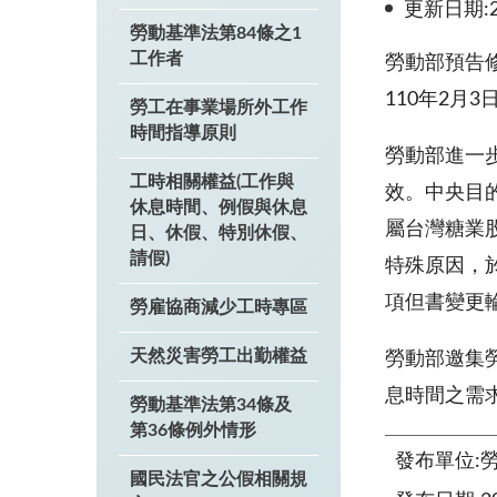
更新日期:20
勞動基準法第84條之1
工作者
勞動部預告
110
年
2
月
3
勞工在事業場所外工作
時間指導原則
勞動部進一
工時相關權益(工作與
效。中央目
休息時間、例假與休息
屬台灣糖業
日、休假、特別休假、
請假)
特殊原因，
項但書變更
勞雇協商減少工時專區
天然災害勞工出勤權益
勞動部邀集
息時間之需
勞動基準法第34條及
第36條例外情形
發布單位:
國民法官之公假相關規