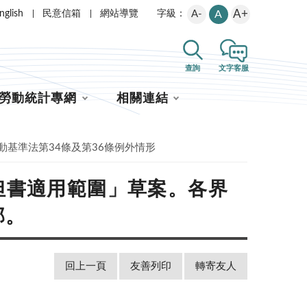
A+
nglish
民意信箱
網站導覽
A-
A
字級：
查詢
文字客服
勞動統計專網
相關連結
動基準法第34條及第36條例外情形
但書適用範圍」草案。各界
部。
回上一頁
友善列印
轉寄友人