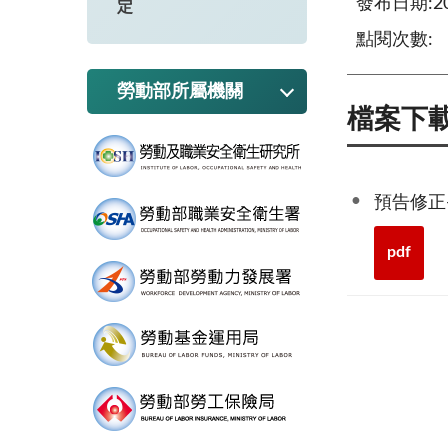
發布日期:202
定
點閱次數:
勞動部所屬機關
檔案下
預告修正
pdf