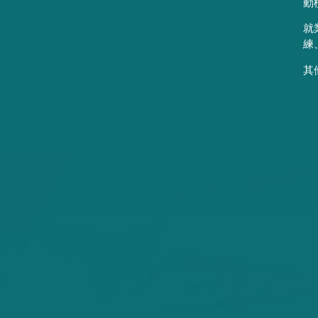
動
就
練
其