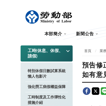
:::
本部簡介
新聞公告
:::
工時(休息、休假、
首頁
業
請假)
預告修
特別休假日數試算系統
如有意
懶人包影片
強化勞工病假權益保障
工時制度及工作彈性化
措施介紹