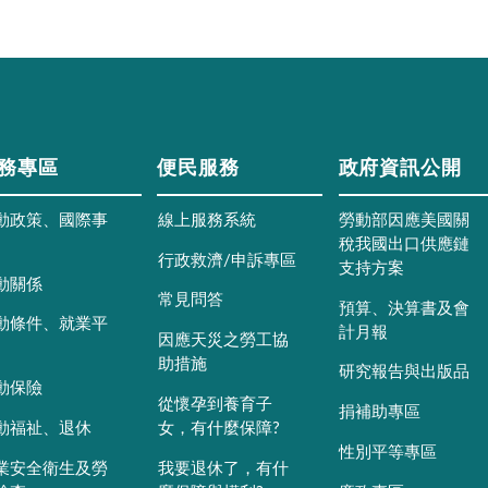
務專區
便民服務
政府資訊公開
動政策、國際事
線上服務系統
勞動部因應美國關
稅我國出口供應鏈
行政救濟/申訴專區
支持方案
動關係
常見問答
預算、決算書及會
動條件、就業平
計月報
因應天災之勞工協
助措施
研究報告與出版品
動保險
從懷孕到養育子
捐補助專區
動福祉、退休
女，有什麼保障?
性別平等專區
業安全衛生及勞
我要退休了，有什