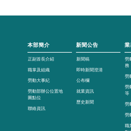
本部簡介
新聞公告
業
正副首長介紹
新聞稿
勞
務
職掌及組織
即時新聞澄清
勞
勞動大事紀
公布欄
勞
勞動部辦公位置地
就業資訊
等
圖點位
歷史新聞
勞
聯絡資訊
勞
職