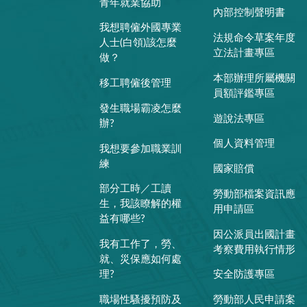
青年就業協助
內部控制聲明書
我想聘僱外國專業
法規命令草案年度
人士(白領)該怎麼
立法計畫專區
做？
本部辦理所屬機關
移工聘僱後管理
員額評鑑專區
發生職場霸凌怎麼
遊說法專區
辦?
個人資料管理
我想要參加職業訓
練
國家賠償
部分工時／工讀
勞動部檔案資訊應
生，我該瞭解的權
用申請區
益有哪些?
因公派員出國計畫
我有工作了，勞、
考察費用執行情形
就、災保應如何處
理?
安全防護專區
職場性騷擾預防及
勞動部人民申請案