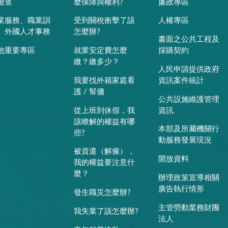
檢查
麼保障與權利?
廉政專區
業服務、職業訓
受到關稅衝擊了該
人權專區
、外國人才事務
怎麼辦?
書面之公共工程及
他重要專區
就業安定費怎麼
採購契約
繳？繳多少？
人民申請提供政府
我要找外籍家庭看
資訊案件統計
護 / 幫傭
公共設施維護管理
從上班到休假，我
資訊
該瞭解的權益有哪
本部及所屬機關行
些?
動服務發展現況
被資遣（解僱），
開放資料
我的權益要注意什
麼？
辦理政策宣導相關
廣告執行情形
發生職災怎麼辦?
主管勞動業務財團
我失業了該怎麼辦?
法人