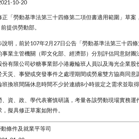
21-10-20
修正「勞動基準法第三十四條第二項但書適用範圍」草案
日前提供勞動部。
步說明，前於
107
年
2
月
27
日公告「勞動基準法第三十四條
的事業主管機關（即文化部、經濟部）分別評估同意財團
股份有限公司砂糖事業部小港廠輪班人員以及海光企業股
於天災、事變或突發事件之處理期間或勞雇雙方協商同意
輪班換班間隔休息時間不少於連續
8
小時規定之需求並取
勞、資、政、學代表審慎研議，考量各該勞動現場實務運
求，擬具修正草案如附件。
勞動條件及就業平等司