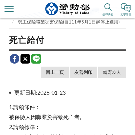
首頁
業務專區
勞動保險
勞工職業災害保險
搜尋功能
文字客服
勞工保險職業災害保險(自111年5月1日起停止適用)
死亡給付
回上一頁
友善列印
轉寄友人
更新日期:2026-01-23
1.請領條件：
被保險人因職業災害致死亡者。
2.請領標準：