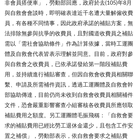
非會員搭便車」，勞動部回應，政府於去
(105)
年
8
月
與自救會會談時，即明確表達近千名遭大量解僱收費
員，有各種不同情事，因此政府承諾的補貼方案，無
法排除無參與抗爭的收費員，且對國道收費員之補貼
需以「需社會協助條件」作為計算依據，當時工運團
體及自救會代表皆表示理解並同意。目前，政府對參
與自救會之收費員，已依承諾發給第一階段補貼費
用，並持續進行補貼審查，但因自救會收費員相關聯
繫、申請及所需補件資訊，透過工運團體及自救會幹
部協助傳達，目前仍尚未收到自救會收費員相關補件
文件，恐會嚴重影響審查小組審核各收費員所應領取
補貼費用之額度。另工運團體毛振飛稱：「自救會要
求的補貼費用已經比勞工退休金還少，且包含工作安
置之補償」，勞動部表示，依自救會要求之補貼費