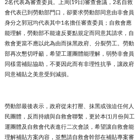
2
名代表為審查委員。上周
(19
日
)
審查會議，
2
名自救
會代表已到勞動部門口，卻要求勞動部同意由非會員
身分之郭冠均代表其中
1
名擔任審查委員；自救會應
能理解，勞動部不能違反要點規定而同意其請求，自
救會更當不應以此為由而抹黑政府、分裂勞工。勞動
部再次懇切呼籲，希望工運團體能理解，弱勢非會員
同樣需補貼協助，不要因此而有非理性抗爭，讓政府
同意補貼之美意受到減損。
勞動部最後表示，政府從未打壓、抹黑或強迫任何人
民團體，反而持續與自救會聯繫，更於本
(1)
月份與工
運團體及自救會代表進行二次會談，希望讓自救會能
理解補貼方案內容，並懇請自救會幹部在補貼專案審