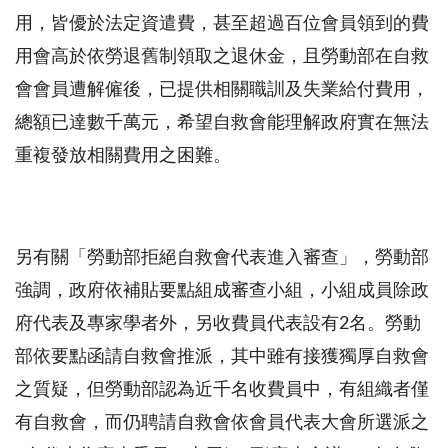
用，皆優於法定資遣費，甚至超過百位會員領到的費
用會高於依勞退舊制領取之退休金，且勞動部在自救
會會員遭解僱後，已提供相關職訓及失業給付費用，
總額已達數千萬元，希望自救會能理解政府實在無法
重複發放相關費用之困難。
另有關「勞動部拒絕自救會代表進入審查」，勞動部
強調，政府依補貼要點組成審查小組，小組成員除政
府代表及專家學者外，另收費員代表設有
2
名。勞動
部依要點函請自救會推派，其中雖有接獲獨厚自救會
之質疑，但勞動部認為近千名收費員中，有組織者僅
有自救會，而仍聘請自救會依會員代表大會所選派之