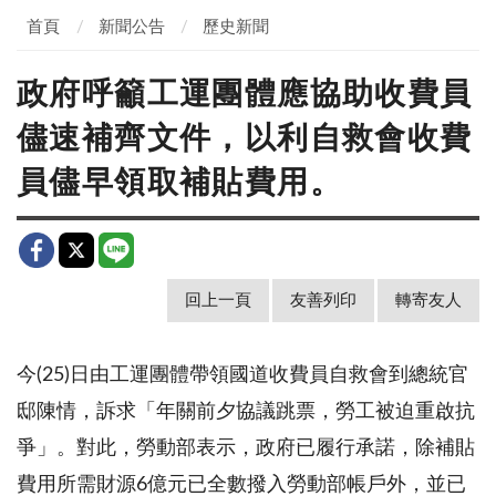
首頁
新聞公告
歷史新聞
政府呼籲工運團體應協助收費員
儘速補齊文件，以利自救會收費
員儘早領取補貼費用。
回上一頁
友善列印
轉寄友人
今
(25)
日由工運團體帶領國道收費員自救會到總統官
邸陳情，訴求「年關前夕協議跳票，勞工被迫重啟抗
爭」。對此，勞動部表示，政府已履行承諾，除補貼
費用所需財源
6
億元已全數撥入勞動部帳戶外，並已