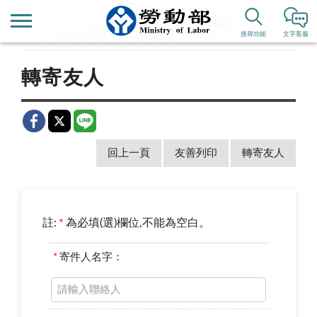
首頁
新聞公告
歷史新聞
搜尋功能
文字客服
轉寄友人
回上一頁
友善列印
轉寄友人
註:
*
為必填(選)欄位,不能為空白。
*
寄件人名字：