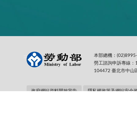
本部總機：(02)8995-
:::
勞工諮詢申訴專線：1
104472 臺北市中山
政府網站資料開放宣告
隱私權政策及網站安全
本部網址：https://www.mol.gov.tw/ 為
Firefox 最佳解析度1024*768
更新日期:
115-08-07
累計瀏覽人次: