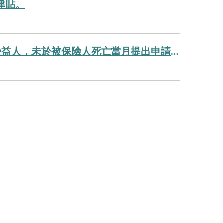
津貼。
國保被保險人於105年2月29日以前死亡，其遺屬年金給付之受益人，未於被保險人死亡當月提出申請者，可申請追溯補發!