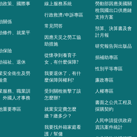
動政策、國際事
線上服務系統
勞動部因應美國關
稅我國出口供應鏈
行政救濟/申訴專區
支持方案
動關係
常見問答
預算、決算書及會
動條件、就業平
計月報
因應天災之勞工協
助措施
研究報告與出版品
動保險
從懷孕到養育子
捐補助專區
動福祉、退休
女，有什麼保障?
性別平等專區
業安全衛生及勞
我要退休了，有什
檢查
麼保障與權利?
廉政專區
業服務、職業訓
受到關稅衝擊了該
人權專區
、外國人才事務
怎麼辦?
書面之公共工程及
他重要專區
就業安定費怎麼
採購契約
繳？繳多少？
人民申請提供政府
我要找外籍家庭看
資訊案件統計
護 / 幫傭