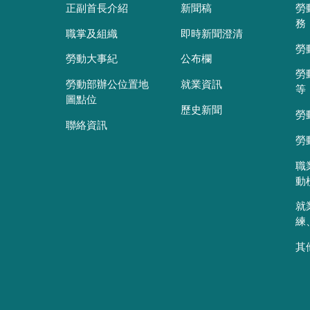
正副首長介紹
新聞稿
勞
務
職掌及組織
即時新聞澄清
勞
勞動大事紀
公布欄
勞
勞動部辦公位置地
就業資訊
等
圖點位
歷史新聞
勞
聯絡資訊
勞
職
動
就
練
其