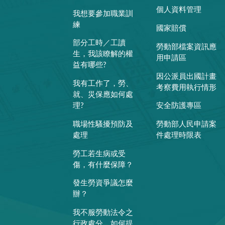
個人資料管理
我想要參加職業訓
練
國家賠償
部分工時／工讀
勞動部檔案資訊應
生，我該瞭解的權
用申請區
益有哪些?
因公派員出國計畫
我有工作了，勞、
考察費用執行情形
就、災保應如何處
理?
安全防護專區
職場性騷擾預防及
勞動部人民申請案
處理
件處理時限表
勞工若生病或受
傷，有什麼保障？
發生勞資爭議怎麼
辦？
我不服勞動法令之
行政處分，如何提