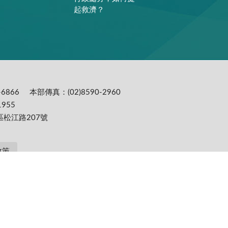
起救濟？
6866
本部傳真：(02)8590-2960
955
區松江路207號
政策
提供更為穩定的瀏覽品質與使用體驗，建議更新瀏覽器至以下版本：IE10(含)以