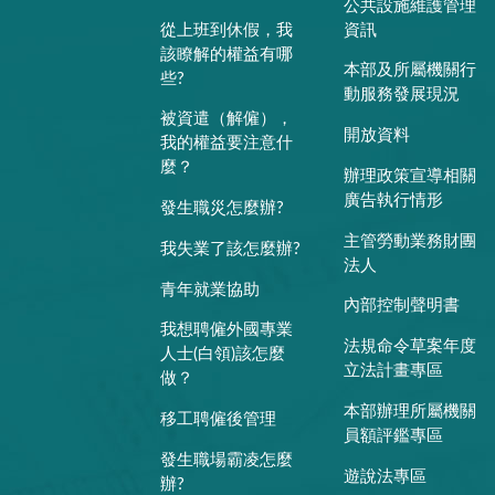
公共設施維護管理
從上班到休假，我
資訊
該瞭解的權益有哪
本部及所屬機關行
些?
動服務發展現況
被資遣（解僱），
開放資料
我的權益要注意什
麼？
辦理政策宣導相關
廣告執行情形
發生職災怎麼辦?
主管勞動業務財團
我失業了該怎麼辦?
法人
青年就業協助
內部控制聲明書
我想聘僱外國專業
法規命令草案年度
人士(白領)該怎麼
立法計畫專區
做？
本部辦理所屬機關
移工聘僱後管理
員額評鑑專區
發生職場霸凌怎麼
遊說法專區
辦?