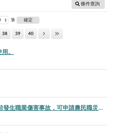
條件查詢
筆
38
39
40
使用。
農保被保險人申請參加農民職業災害保險後，於農會審查加保前發生職業傷害事故，可申請農民職災保險給付。