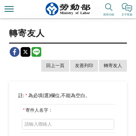
首頁
新聞公告
公布欄
搜尋功能
文字客服
轉寄友人
回上一頁
友善列印
轉寄友人
註:
*
為必填(選)欄位,不能為空白。
*
寄件人名字：