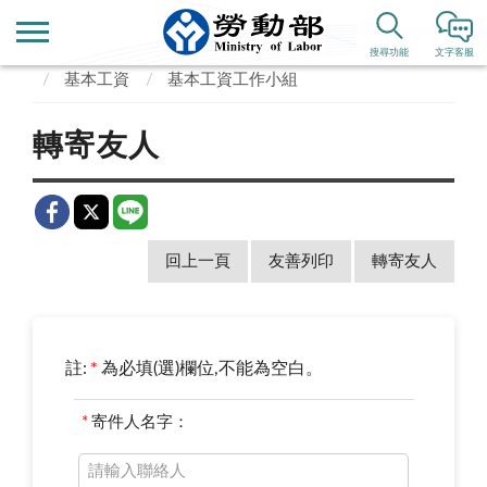
首頁
業務專區
勞動條件、就業平等
工資
搜尋功能
文字客服
基本工資
基本工資工作小組
轉寄友人
回上一頁
友善列印
轉寄友人
註:
*
為必填(選)欄位,不能為空白。
*
寄件人名字：