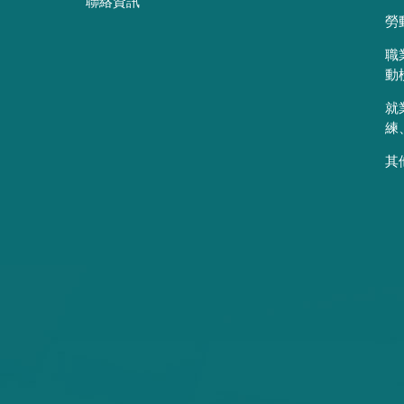
聯絡資訊
勞
職
動
就
練
其