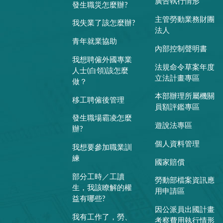
廣告執行情形
發生職災怎麼辦?
主管勞動業務財團
我失業了該怎麼辦?
法人
青年就業協助
內部控制聲明書
我想聘僱外國專業
法規命令草案年度
人士(白領)該怎麼
立法計畫專區
做？
本部辦理所屬機關
移工聘僱後管理
員額評鑑專區
發生職場霸凌怎麼
遊說法專區
辦?
個人資料管理
我想要參加職業訓
練
國家賠償
部分工時／工讀
勞動部檔案資訊應
生，我該瞭解的權
用申請區
益有哪些?
因公派員出國計畫
我有工作了，勞、
考察費用執行情形