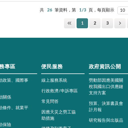
共
26
筆資料，第
1/3
頁，每頁顯示
1
2
3
務專區
便民服務
政府資訊公開
動政策、國際事
線上服務系統
勞動部因應美國關
稅我國出口供應鏈
行政救濟/申訴專區
支持方案
動關係
常見問答
預算、決算書及會
動條件、就業平
計月報
因應天災之勞工協
助措施
研究報告與出版品
動保險