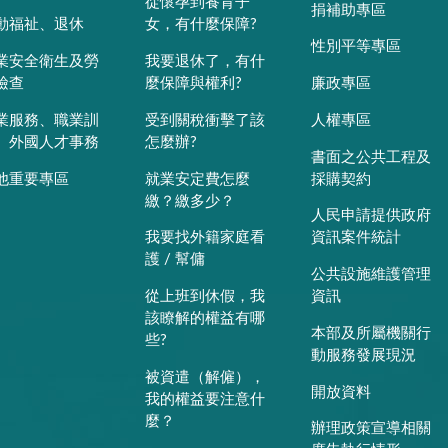
從懷孕到養育子
捐補助專區
動福祉、退休
女，有什麼保障?
性別平等專區
業安全衛生及勞
我要退休了，有什
檢查
麼保障與權利?
廉政專區
業服務、職業訓
受到關稅衝擊了該
人權專區
、外國人才事務
怎麼辦?
書面之公共工程及
他重要專區
就業安定費怎麼
採購契約
繳？繳多少？
人民申請提供政府
我要找外籍家庭看
資訊案件統計
護 / 幫傭
公共設施維護管理
從上班到休假，我
資訊
該瞭解的權益有哪
本部及所屬機關行
些?
動服務發展現況
被資遣（解僱），
開放資料
我的權益要注意什
麼？
辦理政策宣導相關