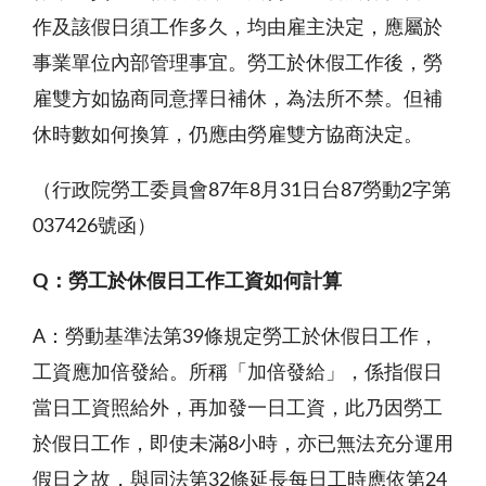
作及該假日須工作多久，均由雇主決定，應屬於
事業單位內部管理事宜。勞工於休假工作後，勞
雇雙方如協商同意擇日補休，為法所不禁。但補
休時數如何換算，仍應由勞雇雙方協商決定。
（行政院勞工委員會87年8月31日台
87
勞動2字第
037426號函）
Q
：勞工於休假日工作工資如何計算
A
：勞動基準法第39條規定勞工於休假日工作，
工資應加倍發給。所稱「加倍發給」，係指假日
當日工資照給外，再加發一日工資，此乃因勞工
於假日工作，即使未滿8小時，亦已無法充分運用
假日之故，與同法第32條延長每日工時應依第24