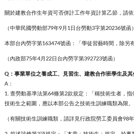
關於建教合作生年資可否併計工作年資計算乙節，請依內政
（中華民國勞動部79年9月1日台勞動3字第20236號函
本部台內勞字第163474號函：「學徒習藝時間，除
（內政部75年4月22日台內勞字第392723號函）
Q
：事業單位之養成工、見習生、建教合作班學生及其
A：
1. 查勞動基準法第64條第2款規定：「稱技術生者
技術生之範圍，應以本部公告之技術生訓練職類為限。
（有關技術生訓練職類，請詳見行政院勞工委員會98年1月