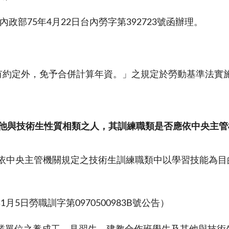
部75年4月22日台內勞字第392723號函辦理。
）
另有約定外，免予合併計算年資。」之規定於勞動基準法實
他與技術生性質相類之人，其訓練職類是否應依中央主管
，指依中央主管機關規定之技術生訓練職類中以學習技能為
5日勞職訓字第0970500983B號公告）