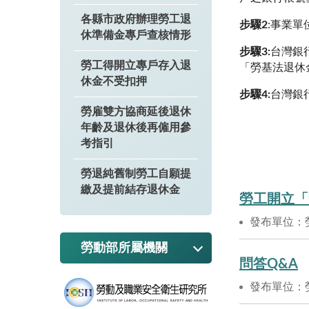
各縣市政府辦理勞工退
步驟
2
:
事業單
休準備金專戶查核情形
步驟3:
台灣銀
勞工得開立專戶存入退
「勞基法退休
休金不受扣押
步驟4:
台灣銀
勞雇雙方協商延後退休
年齡及退休後再僱用參
考指引
勞退純舊制勞工自願提
繳及提前結存退休金
勞工開立「
發布單位：
勞動部所屬機關
問答Q&A
發布單位：