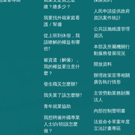
他重要專區
就業安定費怎麼
採購契約
繳？繳多少？
人民申請提供政府
我要找外籍家庭看
資訊案件統計
護 / 幫傭
公共設施維護管理
從上班到休假，我
資訊
該瞭解的權益有哪
本部及所屬機關行
些?
動服務發展現況
被資遣（解僱），
開放資料
我的權益要注意什
麼？
辦理政策宣導相關
廣告執行情形
發生職災怎麼辦?
主管勞動業務財團
我失業了該怎麼辦?
法人
青年就業協助
內部控制聲明書
我想聘僱外國專業
法規命令草案年度
人士(白領)該怎麼
立法計畫專區
做？