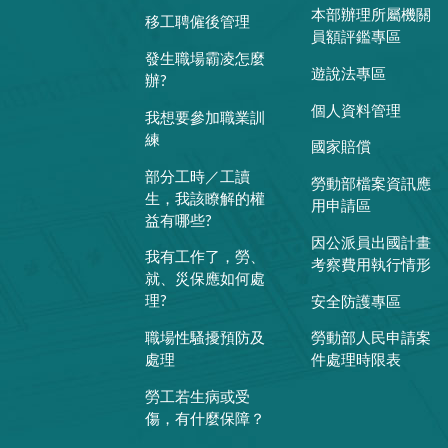
本部辦理所屬機關
移工聘僱後管理
員額評鑑專區
發生職場霸凌怎麼
遊說法專區
辦?
個人資料管理
我想要參加職業訓
練
國家賠償
部分工時／工讀
勞動部檔案資訊應
生，我該瞭解的權
用申請區
益有哪些?
因公派員出國計畫
我有工作了，勞、
考察費用執行情形
就、災保應如何處
理?
安全防護專區
職場性騷擾預防及
勞動部人民申請案
處理
件處理時限表
勞工若生病或受
傷，有什麼保障？