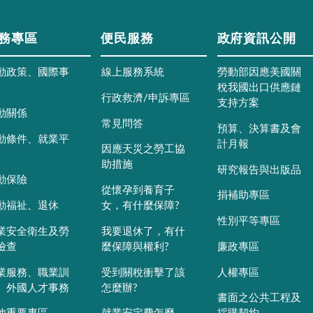
務專區
便民服務
政府資訊公開
動政策、國際事
線上服務系統
勞動部因應美國關
稅我國出口供應鏈
行政救濟/申訴專區
支持方案
動關係
常見問答
預算、決算書及會
動條件、就業平
計月報
因應天災之勞工協
助措施
研究報告與出版品
動保險
從懷孕到養育子
捐補助專區
動福祉、退休
女，有什麼保障?
性別平等專區
業安全衛生及勞
我要退休了，有什
檢查
麼保障與權利?
廉政專區
業服務、職業訓
受到關稅衝擊了該
人權專區
、外國人才事務
怎麼辦?
書面之公共工程及