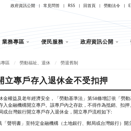
政府資訊公開
常見問答
RSS
回首頁
勞動法令
E
業務專區
便民服務
政府資訊公開
務專區
勞動福祉、退休
勞退舊制
開立專戶存入退休金不受扣押
休金權益及老年經濟安全，「勞動基準法」第
58
條增訂依「勞動
存入金融機構開立專戶。該專戶內之存款，不得作為抵銷、扣押
局或台灣銀行開立專戶存入退休金
，開立專戶流程如下:
具「聲明書」至特定金融機構（土地銀行、郵局或台灣銀行）開
。