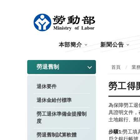
:::
本部簡介
新聞公告
:::
勞退舊制
首頁
業
勞工得
退休要件
退休金給付標準
為保障勞工退
具證明文件，
勞工退休準備金提撥制
土地銀行、郵
度
步驟1:
勞工填
勞退舊制試算軟體
戶之銀行帳號