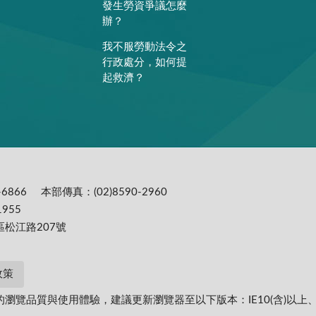
發生勞資爭議怎麼
辦？
我不服勞動法令之
行政處分，如何提
起救濟？
6866
本部傳真：(02)8590-2960
955
區松江路207號
政策
提供更為穩定的瀏覽品質與使用體驗，建議更新瀏覽器至以下版本：IE10(含)以