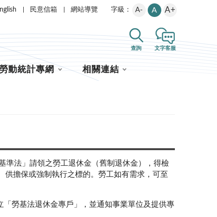
A+
nglish
民意信箱
網站導覽
A-
A
字級：
查詢
文字客服
勞動統計專網
相關連結
基準法」請領之勞工退休金（舊制退休金），得檢
、供擔保或強制執行之標的。勞工如有需求，可至
立「勞基法退休金專戶」，並通知事業單位及提供專