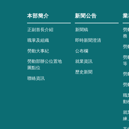
本部簡介
新聞公告
業
正副首長介紹
新聞稿
勞
務
職掌及組織
即時新聞澄清
勞
勞動大事紀
公布欄
勞
勞動部辦公位置地
就業資訊
等
圖點位
歷史新聞
勞
聯絡資訊
勞
職
動
就
練