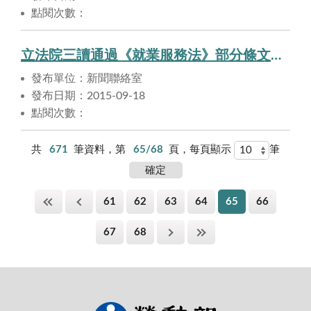
點閱次數：
立法院三讀通過《就業服務法》部分條文修正草案，外籍家庭看護工在臺工作有條件延長至14年，及中低收入戶、低收入戶免繳就業安定費。
發布單位：新聞聯絡室
發布日期：2015-09-18
點閱次數：
共
671
筆資料，第
65/68
頁，每頁顯示
筆
61
62
63
64
65
66
67
68