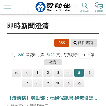
首頁
新聞公告
搜尋功能
文字客服
即時新聞澄清
RSS
條件查詢
共
230
筆資料，第
5/23
頁，每頁顯示
筆
1
2
3
4
5
6
7
8
9
10
【澄清稿】勞動部：杜絕假訊息 絕無引進10萬名印度移工之說
發布單位：新聞聯絡室