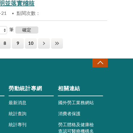
明並落實稽核
-21
點閱次數：
筆
8
9
10
勞動統計專網
相關連結
最新消息
國外勞工業務網站
統計查詢
消費者保護
統計專刊
勞工體格及健康檢
查認可醫療機構名