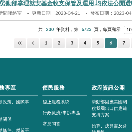
勞動部掌理就安基金收支保管及運用 均依法公開透
新聞聯絡室
更新日期：2023-04-21
發布日期：2023-04
共
230
筆資料，第
6/23
頁，每頁顯示
1
2
3
4
5
6
7
務專區
便民服務
政府資訊公開
動政策、國際事
線上服務系統
勞動部因應美國關
稅我國出口供應鏈
行政救濟/申訴專區
支持方案
動關係
常見問答
預算、決算書及會
動條件、就業平