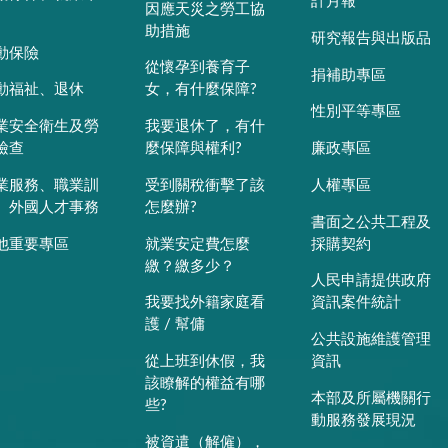
計月報
因應天災之勞工協
助措施
研究報告與出版品
動保險
從懷孕到養育子
捐補助專區
動福祉、退休
女，有什麼保障?
性別平等專區
業安全衛生及勞
我要退休了，有什
檢查
麼保障與權利?
廉政專區
業服務、職業訓
受到關稅衝擊了該
人權專區
、外國人才事務
怎麼辦?
書面之公共工程及
他重要專區
就業安定費怎麼
採購契約
繳？繳多少？
人民申請提供政府
我要找外籍家庭看
資訊案件統計
護 / 幫傭
公共設施維護管理
從上班到休假，我
資訊
該瞭解的權益有哪
本部及所屬機關行
些?
動服務發展現況
被資遣（解僱），