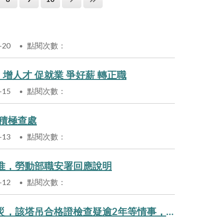
-20
點閱次數：
增人才 促就業 爭好薪 轉正職
-15
點閱次數：
積極查處
-13
點閱次數：
准，勞動部職安署回應說明
-12
點閱次數：
【澄清稿】有關外界質疑台中工地塔吊拆除掉落至捷運軌道肇災，該塔吊合格證檢查疑逾2年等情事，勞動部職安署回應說明