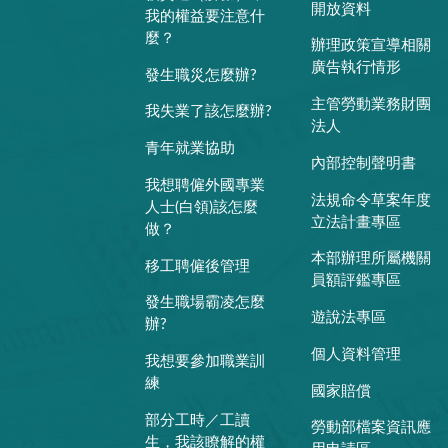
開放資料
我的權益要注意什
麼？
辦理政策宣導相關
廣告執行情形
發生職災怎麼辦?
主管勞動業務財團
我失業了該怎麼辦?
法人
青年就業協助
內部控制聲明書
我想聘僱外國專業
法規命令草案年度
人士(白領)該怎麼
立法計畫專區
做？
本部辦理所屬機關
移工聘僱後管理
員額評鑑專區
發生職場霸凌怎麼
遊說法專區
辦?
個人資料管理
我想要參加職業訓
練
國家賠償
部分工時／工讀
勞動部檔案資訊應
生，我該瞭解的權