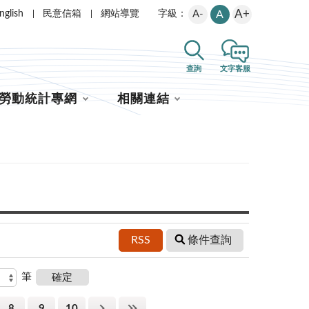
A+
nglish
民意信箱
網站導覽
A-
A
字級：
查詢
文字客服
勞動統計專網
相關連結
RSS
條件查詢
筆
8
9
10