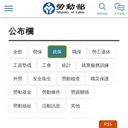
首頁
新聞公告
搜尋功能
文字客服
公布欄
全部
勞保
就保
職保
勞工退休
工資墊償
工會
統計
就業服務訓練
外勞
安全衛生
勞動檢查
職災保護
勞動基金
勞動條件
勞資關係
勞動福祉
活動訊息
其他
RSS