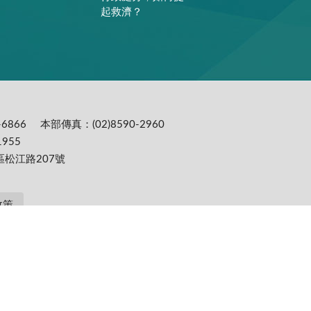
起救濟？
6866
本部傳真：(02)8590-2960
955
區松江路207號
政策
提供更為穩定的瀏覽品質與使用體驗，建議更新瀏覽器至以下版本：IE10(含)以