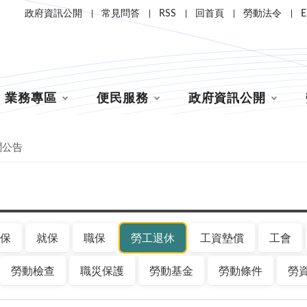
政府資訊公開
常見問答
RSS
回首頁
勞動法令
E
業務專區
便民服務
政府資訊公開
聞公告
保
就保
職保
勞工退休
工資墊償
工會
勞動檢查
職災保護
勞動基金
勞動條件
勞