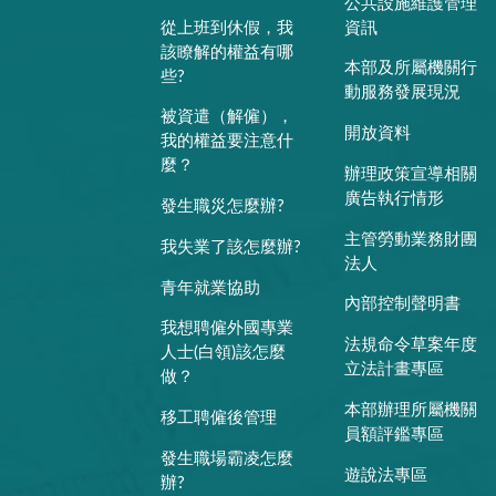
公共設施維護管理
從上班到休假，我
資訊
該瞭解的權益有哪
本部及所屬機關行
些?
動服務發展現況
被資遣（解僱），
開放資料
我的權益要注意什
麼？
辦理政策宣導相關
廣告執行情形
發生職災怎麼辦?
主管勞動業務財團
我失業了該怎麼辦?
法人
青年就業協助
內部控制聲明書
我想聘僱外國專業
法規命令草案年度
人士(白領)該怎麼
立法計畫專區
做？
本部辦理所屬機關
移工聘僱後管理
員額評鑑專區
發生職場霸凌怎麼
遊說法專區
辦?