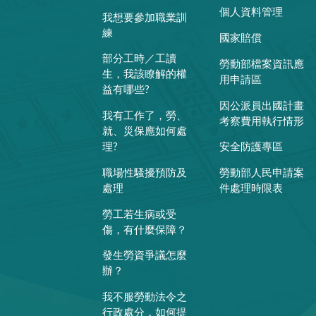
個人資料管理
我想要參加職業訓
練
國家賠償
部分工時／工讀
勞動部檔案資訊應
生，我該瞭解的權
用申請區
益有哪些?
因公派員出國計畫
我有工作了，勞、
考察費用執行情形
就、災保應如何處
理?
安全防護專區
職場性騷擾預防及
勞動部人民申請案
處理
件處理時限表
勞工若生病或受
傷，有什麼保障？
發生勞資爭議怎麼
辦？
我不服勞動法令之
行政處分，如何提