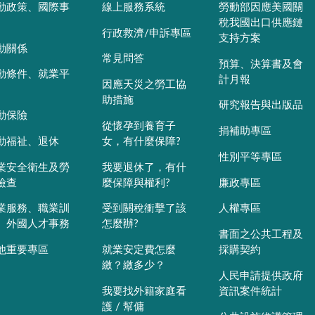
動政策、國際事
線上服務系統
勞動部因應美國關
稅我國出口供應鏈
行政救濟/申訴專區
支持方案
動關係
常見問答
預算、決算書及會
動條件、就業平
計月報
因應天災之勞工協
助措施
研究報告與出版品
動保險
從懷孕到養育子
捐補助專區
動福祉、退休
女，有什麼保障?
性別平等專區
業安全衛生及勞
我要退休了，有什
檢查
麼保障與權利?
廉政專區
業服務、職業訓
受到關稅衝擊了該
人權專區
、外國人才事務
怎麼辦?
書面之公共工程及
他重要專區
就業安定費怎麼
採購契約
繳？繳多少？
人民申請提供政府
我要找外籍家庭看
資訊案件統計
護 / 幫傭