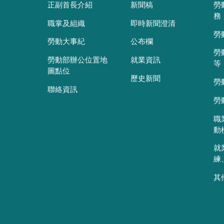
正副首長介紹
新聞稿
勞
務
職掌及組織
即時新聞澄清
勞
勞動大事紀
公布欄
勞
勞動部辦公位置地
就業資訊
等
圖點位
歷史新聞
勞
聯絡資訊
勞
職
動
就
練
其