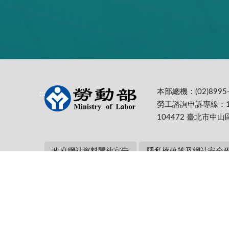
本部總機：(02)8995-
:::
勞工諮詢申訴專線：1
104472 臺北市中山
政府網站資料開放宣告
隱私權政策及網站安全
本部網址：https://www.mol.gov.tw/ 為
Firefox 最佳解析度1024*768
更新日期:
115-08-06
累計瀏覽人次: